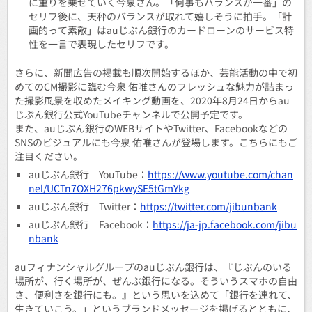
に重りを乗せていく今泉さん。「何事もバランスが一番」の
セリフ後に、天秤のバランスが取れて嬉しそうに拍手。「計
画的って素敵」はauじぶん銀行のカードローンのサービス特
性を一言で表現したセリフです。
さらに、新聞広告の掲載も順次開始するほか、芸能活動の中で初
めてのCM撮影に臨む今泉 佑唯さんのフレッシュな魅力が詰まっ
た撮影風景を収めたメイキング動画を、2020年8月24日からau
じぶん銀行公式YouTubeチャンネルで公開予定です。
また、auじぶん銀行のWEBサイトやTwitter、Facebookなどの
SNSのビジュアルにも今泉 佑唯さんが登場します。こちらにもご
注目ください。
auじぶん銀行 YouTube：
https://www.youtube.com/chan
nel/UCTn7OXH276pkwySE5tGmYkg
auじぶん銀行 Twitter：
https://twitter.com/jibunbank
auじぶん銀行 Facebook：
https://ja-jp.facebook.com/jibu
nbank
auフィナンシャルグループのauじぶん銀行は、『じぶんのいる
場所が、行く場所が、ぜんぶ銀行になる。そういうスマホの自由
さ、便利さを銀行にも。』という思いを込めて「銀行を連れて、
生きていこう。」というブランドメッセージを掲げるとともに、