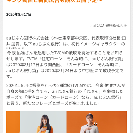
2020年8月17日
auじぶん銀行株式会社
auじぶん銀行株式会社（本社:東京都中央区、代表取締役社長:臼
井 朋貴、以下 auじぶん銀行）は、初代イメージキャラクターの
いまいずみ
ゆい
今泉
佑唯
さんを起用したTVCMの放映を開始することをお知ら
せします。TVCM「住宅ローン そんな時に、auじぶん銀行篇」
は2020年8月17日より関西圏、「カードローン そんな時に、
auじぶん銀行篇」は2020年8月24日より中京圏にて放映予定で
す。
2020年６月に撮影を行った2種類のTVCMでは、今泉 佑唯さんが
自身の胸に手を当てる、auじぶん銀行の「じぶん」を象徴した
ポーズで「住宅ローン（カードローン）なら、auじぶん銀行」
と言う、新たなフレーズとポーズが生まれました。