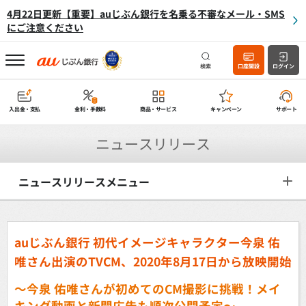
4月22日更新【重要】auじぶん銀行を名乗る不審なメール・SMS
にご注意ください
検索
口座開設
ログイン
入出金・支払
金利・手数料
商品・サービス
キャンペーン
サポート
ニュースリリース
ニュースリリースメニュー
auじぶん銀行 初代イメージキャラクター今泉 佑
唯さん出演のTVCM、2020年8月17日から放映開始
～今泉 佑唯さんが初めてのCM撮影に挑戦！メイ
キング動画と新聞広告も順次公開予定～