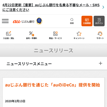
4月22日更新【重要】auじぶん銀行を名乗る不審なメール・SMS
にご注意ください
検索
口座開設
ログイン
入出金・支払
金利・手数料
商品・サービス
キャンペーン
サポート
ニュースリリース
ニュースリリースメニュー
auじぶん銀行を通じた「auのiDeCo」提供を開始
～今後も「auのiDeCo」受付金融機関は順次拡大予定～
2020年2月13日