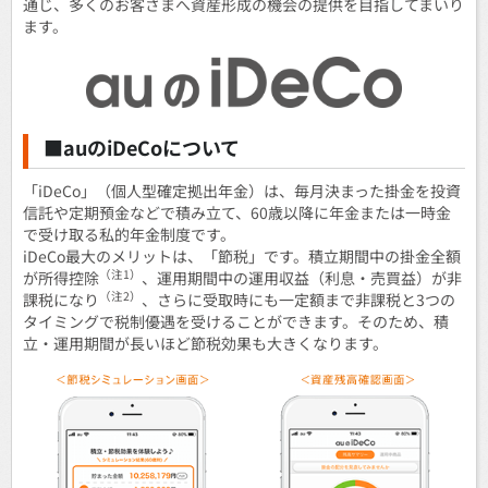
通じ、多くのお客さまへ資産形成の機会の提供を目指してまいり
ます。
■auのiDeCoについて
「iDeCo」（個人型確定拠出年金）は、毎月決まった掛金を投資
信託や定期預金などで積み立て、60歳以降に年金または一時金
で受け取る私的年金制度です。
iDeCo最大のメリットは、「節税」です。積立期間中の掛金全額
（注1）
が所得控除
、運用期間中の運用収益（利息・売買益）が非
（注2）
課税になり
、さらに受取時にも一定額まで非課税と3つの
タイミングで税制優遇を受けることができます。そのため、積
立・運用期間が長いほど節税効果も大きくなります。