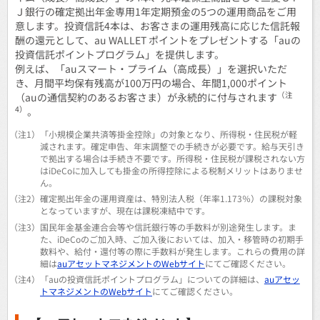
Ｊ銀行の確定拠出年金専用1年定期預金の5つの運用商品をご用
意します。投資信託4本は、お客さまの運用残高に応じた信託報
酬の還元として、au WALLET ポイントをプレゼントする「auの
投資信託ポイントプログラム」を提供します。
例えば、「auスマート・プライム（高成長）」を選択いただ
き、月間平均保有残高が100万円の場合、年間1,000ポイント
（注
（auの通信契約のあるお客さま）が永続的に付与されます
4）
。
（注1）
「小規模企業共済等掛金控除」の対象となり、所得税・住民税が軽
減されます。確定申告、年末調整での手続きが必要です。給与天引き
で拠出する場合は手続き不要です。所得税・住民税が課税されない方
はiDeCoに加入しても掛金の所得控除による税制メリットはありませ
ん。
（注2）
確定拠出年金の運用資産は、特別法人税（年率1.173％）の課税対象
となっていますが、現在は課税凍結中です。
（注3）
国民年金基金連合会等や信託銀行等の手数料が別途発生します。ま
た、iDeCoのご加入時、ご加入後においては、加入・移管時の初期手
数料や、給付・還付等の際に手数料が発生します。これらの費用の詳
細は
auアセットマネジメントのWebサイト
にてご確認ください。
（注4）
「auの投資信託ポイントプログラム」についての詳細は、
auアセッ
トマネジメントのWebサイト
にてご確認ください。