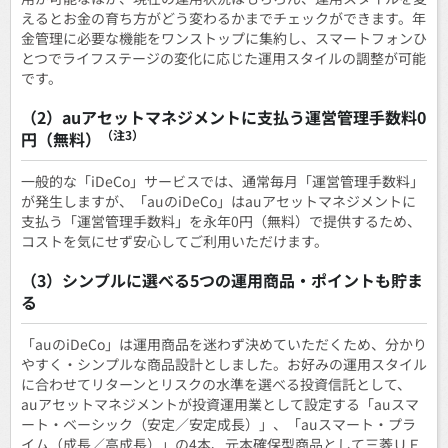
えるとお金の育ち方がどう変わるかまでチェックができます。年
金管理に必要な機能をワンストップに集約し、スマートフォンひ
とつでライフステージの変化に応じた運用スタイルの調整が可能
です。
（2）auアセットマネジメントに支払う運営管理手数料0
（注3）
円（無料）
一般的な「iDeCo」サービスでは、通常毎月「運営管理手数料」
が発生しますが、「auのiDeCo」はauアセットマネジメントに
支払う「運営管理手数料」を永年0円（無料）で提供するため、
コストを気にせず安心してご利用いただけます。
（3）シンプルに選べる5つの運用商品・ポイントも貯ま
る
「auのiDeCo」は運用商品を迷わず決めていただくため、分かり
やすく・シンプルな商品設計としました。お好みの運用スタイル
に合わせてリターンとリスクの水準を選べる投資信託として、
auアセットマネジメントが投資運用業として設定する「auスマ
ート・ベーシック（安定／安定成長）」、「auスマート・プラ
イム（成長／高成長）」の4本、元本確保型商品として三菱ＵＦ