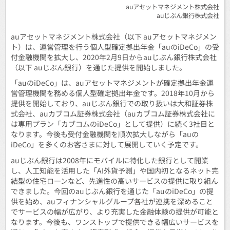
auアセットマネジメント株式会社
auじぶん銀行株式会社
auアセットマネジメント株式会社（以下 auアセットマネジメン
ト）は、運営管理を行う個人型確定拠出年金「auのiDeCo」の受
付金融機関を拡大し、2020年2月9日からauじぶん銀行株式会社
（以下 auじぶん銀行）を通じた提供を開始しました。
「auのiDeCo」は、auアセットマネジメントが確定拠出年金運
営管理機関を務める個人型確定拠出年金です。2018年10月から
提供を開始しており、auじぶん銀行での取り扱いは大和証券株
式会社、auカブコム証券株式会社（auカブコム証券株式会社に
は専用プラン「カブコムのiDeCo」として提供）に続く3社目と
なります。今後も受付金融機関を順次拡大しながら「auの
iDeCo」を多くのお客さまに対して展開していく予定です。
auじぶん銀行は2008年にモバイルに特化した銀行として開業
し、人工知能を活用した「AI外貨予測」や国内初となるネット完
結型の住宅ローンなど、先進性の高いサービスの提供に取り組ん
できました。今回のauじぶん銀行を通じた「auのiDeCo」の提
供を始め、auフィナンシャルグループ各社が連携を深めること
でサービスの幅が広がり、より充実した金融体験の提供が可能と
なります。今後も、ワンストップで提供できる幅広いサービスを