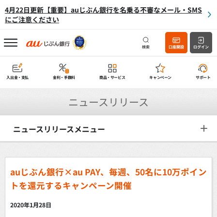
4月22日更新【重要】auじぶん銀行を名乗る不審なメール・SMS
にご注意ください
検索
口座開設
ログイン
入出金・支払
金利・手数料
商品・サービス
キャンペーン
サポート
ニュースリリース
ニュースリリースメニュー
auじぶん銀行×au PAY、毎週、50名に10万ポイン
トを還元するキャンペーン開催
2020年1月28日