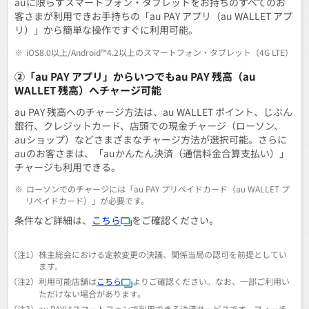
auに限らずスマートフォン・タブレットをお持ちのすべてのお
客さまが利用できお手持ちの「au PAY アプリ（au WALLET アプ
リ）」から簡単な操作ですぐに利用可能。
※
iOS8.0以上/Android™4.2以上のスマートフォン・タブレット（4G LTE）
②「au PAY アプリ」からいつでもau PAY 残高（au
WALLET 残高）へチャージ可能
au PAY 残高へのチャージ方法は、au WALLET ポイント、じぶん
銀行、クレジットカード、店頭での現金チャージ（ローソン、
auショップ）などさまざまなチャージ方法が選択可能。さらに
auのお客さまは、「auかんたん決済（通信料金合算支払い）」
チャージも利用できる。
※
ローソンでのチャージには「au PAY プリペイドカード（au WALLET プ
リペイドカード）」が必要です。
条件など詳細は、
こちら
をご確認ください。
（注1）
株主総会における定款変更の決議、関係当局の認可を前提としてい
ます。
（注2）
利用可能店舗は
こちら
よりご確認ください。なお、一部ご利用い
ただけない場合があります。
（注3）
au PAYはスマートフォンで利用できる決済サービスです。フィーチ