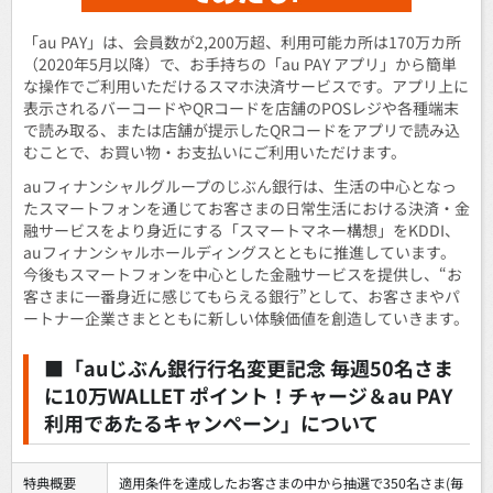
「au PAY」は、会員数が2,200万超、利用可能カ所は170万カ所
（2020年5月以降）で、お手持ちの「au PAY アプリ」から簡単
な操作でご利用いただけるスマホ決済サービスです。アプリ上に
表示されるバーコードやQRコードを店舗のPOSレジや各種端末
で読み取る、または店舗が提示したQRコードをアプリで読み込
むことで、お買い物・お支払いにご利用いただけます。
auフィナンシャルグループのじぶん銀行は、生活の中心となっ
たスマートフォンを通じてお客さまの日常生活における決済・金
融サービスをより身近にする「スマートマネー構想」をKDDI、
auフィナンシャルホールディングスとともに推進しています。
今後もスマートフォンを中心とした金融サービスを提供し、“お
客さまに一番身近に感じてもらえる銀行”として、お客さまやパ
ートナー企業さまとともに新しい体験価値を創造していきます。
■「auじぶん銀行行名変更記念 毎週50名さま
に10万WALLET ポイント！チャージ＆au PAY
利用であたるキャンペーン」について
特典概要
適用条件を達成したお客さまの中から抽選で350名さま(毎