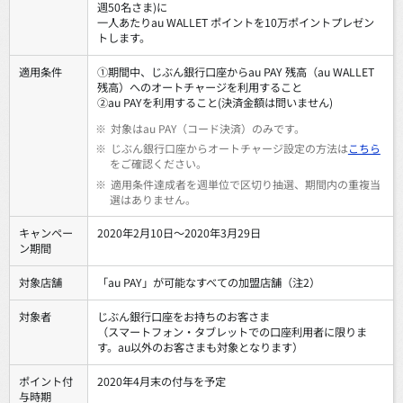
週50名さま)に
一人あたりau WALLET ポイントを10万ポイントプレゼン
トします。
適用条件
①期間中、じぶん銀行口座からau PAY 残高（au WALLET
残高）へのオートチャージを利用すること
②au PAYを利用すること(決済金額は問いません)
※
対象はau PAY（コード決済）のみです。
※
じぶん銀行口座からオートチャージ設定の方法は
こちら
をご確認ください。
※
適用条件達成者を週単位で区切り抽選、期間内の重複当
選はありません。
キャンペー
2020年2月10日～2020年3月29日
ン期間
対象店舗
「au PAY」が可能なすべての加盟店舗（注2）
対象者
じぶん銀行口座をお持ちのお客さま
（スマートフォン・タブレットでの口座利用者に限りま
す。au以外のお客さまも対象となります）
ポイント付
2020年4月末の付与を予定
与時期