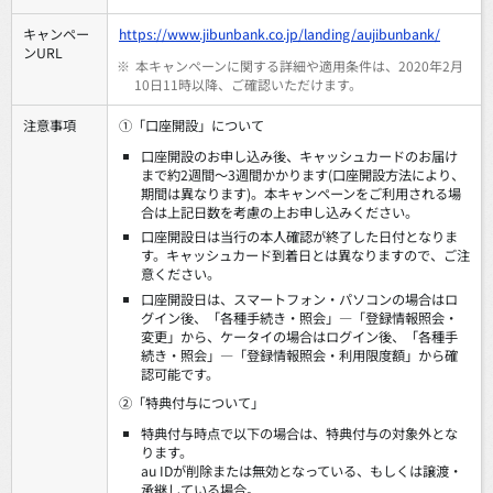
キャンペー
https://www.jibunbank.co.jp/landing/aujibunbank/
ンURL
※
本キャンペーンに関する詳細や適用条件は、2020年2月
10日11時以降、ご確認いただけます。
注意事項
①「口座開設」について
口座開設のお申し込み後、キャッシュカードのお届け
まで約2週間～3週間かかります(口座開設方法により、
期間は異なります)。本キャンペーンをご利用される場
合は上記日数を考慮の上お申し込みください。
口座開設日は当行の本人確認が終了した日付となりま
す。キャッシュカード到着日とは異なりますので、ご注
意ください。
口座開設日は、スマートフォン・パソコンの場合はロ
グイン後、「各種手続き・照会」―「登録情報照会・
変更」から、ケータイの場合はログイン後、「各種手
続き・照会」―「登録情報照会・利用限度額」から確
認可能です。
②「特典付与について」
特典付与時点で以下の場合は、特典付与の対象外とな
ります。
au IDが削除または無効となっている、もしくは譲渡・
承継している場合。