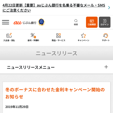
4月22日更新【重要】auじぶん銀行を名乗る不審なメール・SMS
にご注意ください
検索
口座開設
ログイン
入出金・支払
金利・手数料
商品・サービス
キャンペーン
サポート
ニュースリリース
ニュースリリースメニュー
冬のボーナスに合わせた金利キャンペーン開始の
お知らせ
～1年もの円定期預金を年0.25％（税引前）の特別金利でご提供～
2019年11月29日