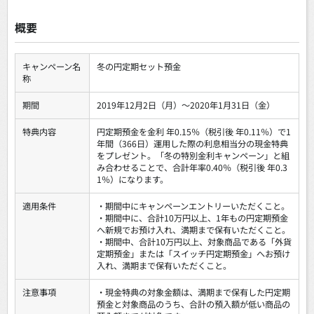
概要
キャンペーン名
冬の円定期セット預金
称
期間
2019年12月2日（月）～2020年1月31日（金）
特典内容
円定期預金を金利 年0.15％（税引後 年0.11％）で1
年間（366日）運用した際の利息相当分の現金特典
をプレゼント。「冬の特別金利キャンペーン」と組
み合わせることで、合計年率0.40％（税引後 年0.3
1％）になります。
適用条件
・期間中にキャンペーンエントリーいただくこと。
・期間中に、合計10万円以上、1年もの円定期預金
へ新規でお預け入れ、満期まで保有いただくこと。
・期間中、合計10万円以上、対象商品である「外貨
定期預金」または「スイッチ円定期預金」へお預け
入れ、満期まで保有いただくこと。
注意事項
・現金特典の対象金額は、満期まで保有した円定期
預金と対象商品のうち、合計の預入額が低い商品の