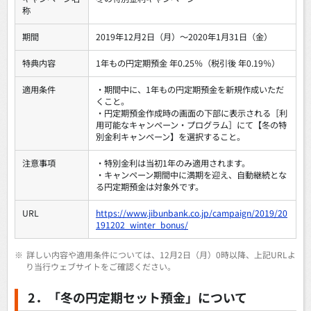
称
期間
2019年12月2日（月）～2020年1月31日（金）
特典内容
1年もの円定期預金 年0.25％（税引後 年0.19％）
適用条件
・期間中に、1年もの円定期預金を新規作成いただ
くこと。
・円定期預金作成時の画面の下部に表示される［利
用可能なキャンペーン・プログラム］にて【冬の特
別金利キャンペーン】を選択すること。
注意事項
・特別金利は当初1年のみ適用されます。
・キャンペーン期間中に満期を迎え、自動継続とな
る円定期預金は対象外です。
URL
https://www.jibunbank.co.jp/campaign/2019/20
191202_winter_bonus/
※
詳しい内容や適用条件については、12月2日（月）0時以降、上記URLよ
り当行ウェブサイトをご確認ください。
2．「冬の円定期セット預金」について