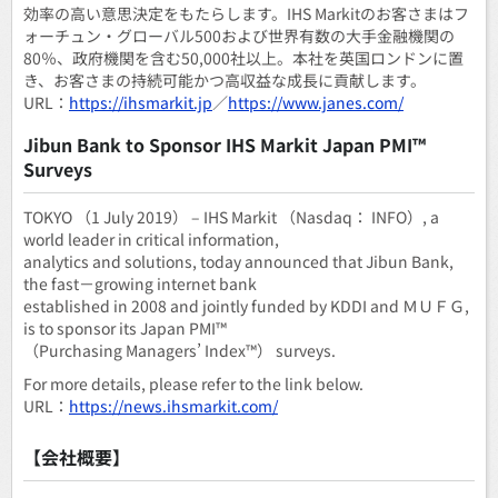
効率の高い意思決定をもたらします。IHS Markitのお客さまはフ
ォーチュン・グローバル500および世界有数の大手金融機関の
80％、政府機関を含む50,000社以上。本社を英国ロンドンに置
き、お客さまの持続可能かつ高収益な成長に貢献します。
URL：
https://ihsmarkit.jp
／
https://www.janes.com/
Jibun Bank to Sponsor IHS Markit Japan PMI™
Surveys
TOKYO （1 July 2019） – IHS Markit （Nasdaq： INFO）, a
world leader in critical information,
analytics and solutions, today announced that Jibun Bank,
the fast－growing internet bank
established in 2008 and jointly funded by KDDI and ＭＵＦＧ,
is to sponsor its Japan PMI™
（Purchasing Managers’ Index™） surveys.
For more details, please refer to the link below.
URL：
https://news.ihsmarkit.com/
【会社概要】