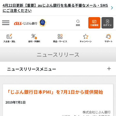
4月22日更新【重要】auじぶん銀行を名乗る不審なメール・SMS
にご注意ください
検索
口座開設
ログイン
入出金・支払
金利・手数料
商品・サービス
キャンペーン
サポート
ニュースリリース
ニュースリリースメニュー
「じぶん銀行日本PMI」を7月1日から提供開始
2019年7月1日
株式会社じぶん銀行