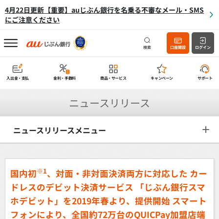
4月22日更新【重要】auじぶん銀行を名乗る不審なメール・SMS
にご注意ください
検索
口座開設
ログイン
入出金・支払
金利・手数料
商品・サービス
キャンペーン
サポート
ニュースリリース
ニュースリリースメニュー
※1
国内初
、対面・非対面決済両方に対応した
カー
ドレスのデビット決済サービス
「じぶん銀行スマ
ホデビット」を2019年春より、提供開始
スマート
フォンにより、全国約72万台のQUICPay加盟店端