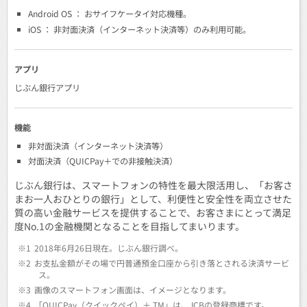
Android OS ： おサイフケータイ対応機種。
iOS ： 非対面決済（インターネット決済等）のみ利用可能。
アプリ
じぶん銀行アプリ
機能
非対面決済（インターネット決済等）
対面決済（QUICPay＋での非接触決済）
じぶん銀行は、スマートフォンの特性を最大限活用し、「お客さ
まお一人おひとりの銀行」として、利便性と安全性を両立させた
質の高い金融サービスを提供することで、お客さまにとって満足
度No.1の金融機関となることを目指してまいります。
※1
2018年6月26日現在。じぶん銀行調べ。
※2
お支払金額がその場で円普通預金口座から引き落とされる決済サービ
ス。
※3
画像のスマートフォン画面は、イメージとなります。
※4
「QUICPay（クイックペイ）＋ TM」は、JCBの登録商標です。