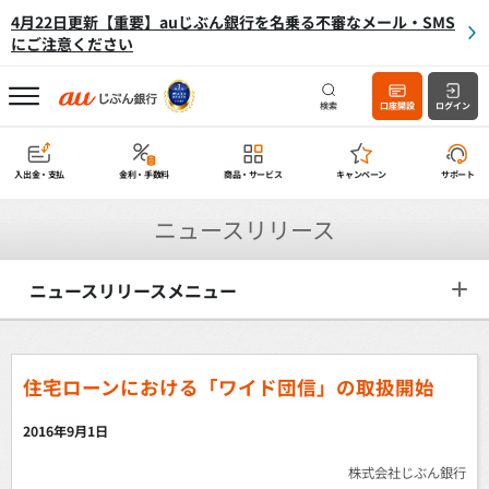
4月22日更新【重要】auじぶん銀行を名乗る不審なメール・SMS
にご注意ください
検索
口座開設
ログイン
入出金・支払
金利・手数料
商品・サービス
キャンペーン
サポート
ニュースリリース
ニュースリリースメニュー
住宅ローンにおける「ワイド団信」の取扱開始
2016年9月1日
株式会社じぶん銀行