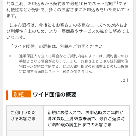
※1
的な金利、お申込みから契約まで最短10日でネット完結
する
利便性などが好評で、多くのお客さまにお申込みをいただいてい
ます。
じぶん銀行は、今後ともお客さまの多様なニーズへの対応およ
び利便性向上のため、より一層商品やサービスの拡充に努めてま
いります。
「ワイド団信」の詳細は、別紙をご参照ください。
※1：
連帯保証人を立てる場合などご契約内容によっては、契約書でのお
手続きとなる場合があります。また、お客さまとじぶん銀行間の住
宅ローン契約に付随する、じぶん銀行指定の司法書士との抵当権設
定に関する面談はネット手続きができません。
以上
別紙：
ワイド団信の概要
ご利用いただ
新規にお借入れで、お申込時のご年齢が
けるお客さま
満20歳以上満65歳未満で、最終ご返済時
が満80歳の誕生日までのお客さま