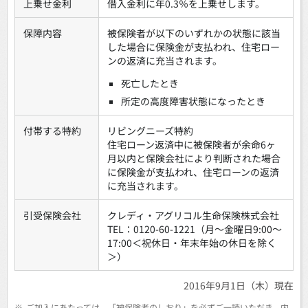
上乗せ金利
借入金利に年0.3％を上乗せします。
保障内容
被保険者が以下のいずれかの状態に該当
した場合に保険金が支払われ、住宅ロー
ンの返済に充当されます。
死亡したとき
所定の高度障害状態になったとき
付帯する特約
リビングニーズ特約
住宅ローン返済中に被保険者が余命6ヶ
月以内と保険会社により判断された場合
に保険金が支払われ、住宅ローンの返済
に充当されます。
引受保険会社
クレディ・アグリコル生命保険株式会社
TEL：0120-60-1221（月～金曜日9:00～
17:00＜祝休日・年末年始の休日を除く
＞）
2016年9月1日（木）現在
※
ご加入にあたっては、「被保険者のしおり」を必ずご一読いただき、内