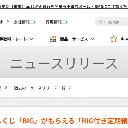
2日更新【重要】auじぶん銀行を名乗る不審なメール・SMSにご注意くだ
ま
会社情報
採用情報
手数料
・レート
商品・サービス
キ
ニュースリリース
5
過去のニュースリリース一覧
くじ「BIG」がもらえる「BIG付き定期