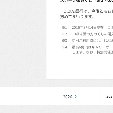
スポーツ振興くじ「BIG・t
じぶん銀行は、今後ともお
努めてまいります。
※1：
2016年3月14日現在。
※2：
19歳未満の方のくじの
※3：
初回ご利用時には、じぶん
※4：
最高6億円はキャリーオ
します。なお、特別開催
2026
202