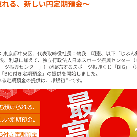
取れる、新しい円定期預金～
東京都中央区、代表取締役社長：鶴我 明憲、以下「じぶん銀行
後、利息に加えて、独立行政法人日本スポーツ振興センター（
ーツ振興センター」）が販売するスポーツ振興くじ「BIG」（以
「BIG付き定期預金」の提供を開始しました。
※1
れる定期預金の提供は、邦銀初
です。