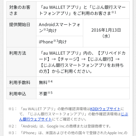
対象のお客
「au WALLET アプリ」と「じぶん銀行スマー
※1
さま
トフォンアプリ」をご利用のお客さま
提供開始日
Androidスマートフォ
2016年1月13日
※2
ン
向け
（水）
※3
iPhone
向け
利用方法
「au WALLET アプリ」内の、【プリペイドカ
ード】→【チャージ】→【じぶん銀行】→
【じぶん銀行スマートフォンアプリをお持ち
の方】からご利用ください。
※4
利用手数料
無料
※5
利用申込
不要
※1：
「au WALLET アプリ」の動作確認済環境は
KDDIウェブサイト
に
て、「じぶん銀行スマートフォンアプリ」の動作確認済環境は
じぶ
ん銀行ウェブサイト
にてご確認ください。
※2：
「Android」は、Google Inc.の商標または登録商標です。
※3：
「iPhone」は、米国およびその他の国々で登録されたApple Inc.の