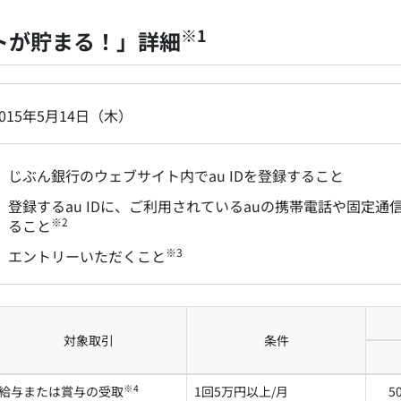
※1
ントが貯まる！」詳細
2015年5月14日（木）
じぶん銀行のウェブサイト内でau IDを登録すること
登録するau IDに、ご利用されているauの携帯電話や固定
※2
ること
※3
エントリーいただくこと
対象取引
条件
※4
給与または賞与の受取
1回5万円以上/月
5