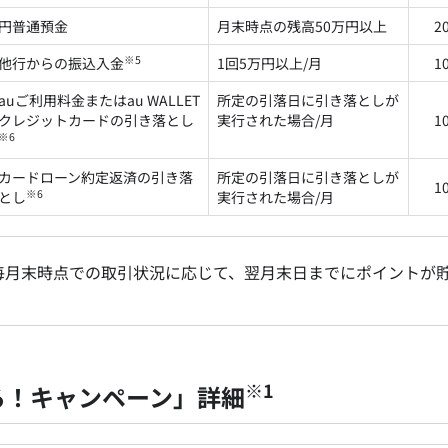
円普通預金
月末時点の残高50万円以上
2
※5
他行からの振込入金
1回5万円以上/月
1
auご利用料金またはau WALLET
所定の引落日に引き落としが
クレジットカードの引き落とし
実行された場合/月
1
※6
カードローン約定返済の引き落
所定の引落日に引き落としが
1
※6
とし
実行された場合/月
毎月末時点での取引状況に応じて、翌月末日までにポイントが
※1
る！キャンペーン」詳細