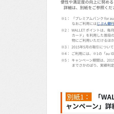
便性や満足度の向上に努める
詳細は、別紙をご参照くだ
※1：
「プレミアムバンク fo
なおご利用には
じぶん銀
※2：
WALLET ポイントは、毎
カード」を利用した普段の
物にご利用いただけるほか
※3：
2015年5月の取引につい
※4：
ご利用には、※1の「au
※5：
キャンペーン期間は、2015
までさかのぼり、実績判
別紙1：
「WA
ャンペーン」詳