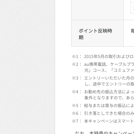
ポイント反映時
期
※1：
2015年5月の取引および
※2：
au携帯電話、ケーブルプラス電
光」コース、「コミュファ
※3：
エントリーいただいた月
し、途中でエントリーの
※4：
お勤め先の振込方法によ
象外となりますので、あ
※5：
給与または賞与の振込に
※6：
引き落としできた場合の
※7：
本キャンペーンはスマー
なお、本特典やキャンペー