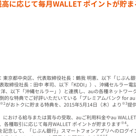
高に応じて毎月WALLET ポイントが貯
東京都中央区、代表取締役社長：鶴我 明憲、以下「じぶん銀行
表取締役社長：田中 孝司、以下「KDDI」）、沖縄セルラー
 洋、以下「沖縄セルラー」）と連携し、auの各種ネットワー
的な特典でご好評いただいている「プレミアムバンク for au
※2
※3
がおトクに貯まる特典を、2015年5月14日（木）より
提
おける給与または賞与の受取、auご利用料金やau WALLE
※4
各種取引に応じて毎月WALLET ポイントが貯まります
。
記念して、「じぶん銀行」スマートフォンアプリへのログイン日
※4※5