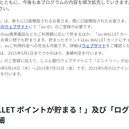
とともに、今後も本プログラムの内容を順次拡充していきます
さい。
r au」は、新たに口座開設されるお客さま、既に口座開設されたお客さま
行のウェブサイト
にて「au ID」のご登録が必要です。
月のau携帯電話などのご利用額に応じて貯まるほか、「au WALLET カード
お買い物でも貯まります。貯まったポイントはau WALLET カードに
、auご利用料金への充当も可能です。詳細は
ウェブサイト
をご確認く
ては、2015年5月1日までさかのぼり、実績判定を行います。
 ID」のご登録に加えて、じぶん銀行ウェブサイトにて「エントリー」が
年5月14日（木）～2015年7月31日（金）です。2015年5月のログイン
定を行います。
LLET ポイントが貯まる！」及び「ロ
細