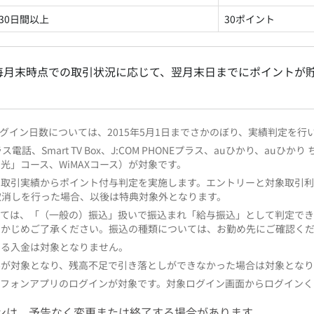
30日間以上
30ポイント
毎月末時点での取引状況に応じて、翌月末日までにポイントが
ログイン日数については、2015年5月1日までさかのぼり、実績判定を行
話、Smart TV Box、J:COM PHONEプラス、auひかり、auひかり ち
光」コース、WiMAXコース）が対象です。
の取引実績からポイント付与判定を実施します。エントリーと対象取引
取消しを行った場合、以後は特典対象外となります。
っては、「（一般の）振込」扱いで振込まれ「給与振込」として判定でき
らかじめご了承ください。振込の種類については、お勤め先にご確認く
よる入金は対象となりません。
みが対象となり、残高不足で引き落としができなかった場合は対象とな
トフォンアプリのログインが対象です。対象ログイン画面からログインく
ンは、予告なく変更または終了する場合があります。