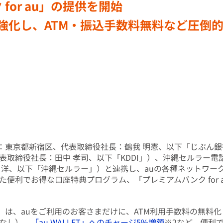
for au」の提供を開始
携を強化し、ATM・振込手数料無料など圧倒
東京都新宿区、代表取締役社長：鶴我 明憲、以下「じぶん銀行
表取締役社長：田中 孝司、以下「KDDI」）、沖縄セルラー
 洋、以下「沖縄セルラー」）と連携し、auの各種ネットワー
便利でお得な口座特典プログラム、「プレミアムバンク for a
au」は、auをご利用のお客さまだけに、ATM利用手数料の無
なし）、
「au WALLET」へのチャージ5%増額
※2など、便利