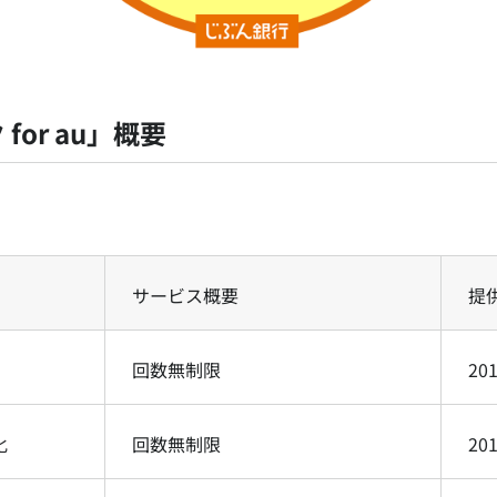
or au」概要
】
サービス概要
提
回数無制限
20
化
回数無制限
20