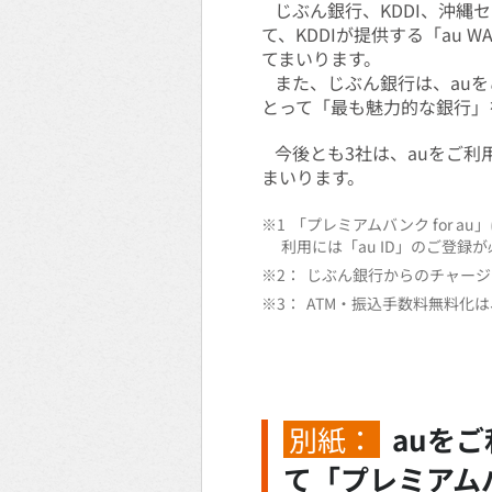
じぶん銀行、KDDI、沖縄セル
て、KDDIが提供する「au
てまいります。
また、じぶん銀行は、auを
とって「最も魅力的な銀行」
今後とも3社は、auをご利
まいります。
※1
「プレミアムバンク for
利用には「au ID」のご登録
※2：
じぶん銀行からのチャージは
※3：
ATM・振込手数料無料化は
別紙：
auを
て「プレミアムバ