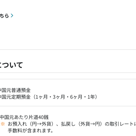
ちら
について
中国元普通預金
中国元定期預金（1ヶ月・3ヶ月・6ヶ月・1年）
1中国元あたり片道40銭
※
お預入れ（円→外貨）、払戻し（外貨→円）の取引レート
手数料が含まれます。