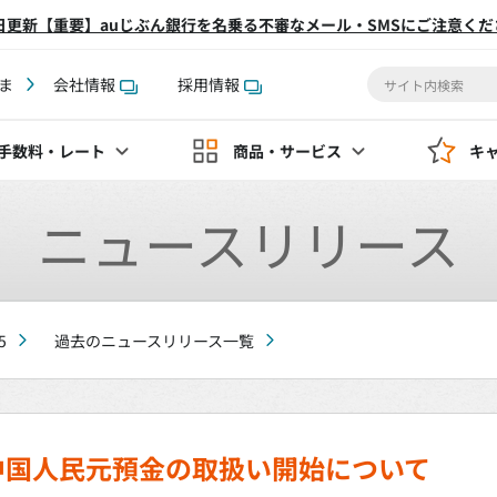
2日更新【重要】auじぶん銀行を名乗る不審なメール・SMSにご注意くだ
ま
会社情報
採用情報
手数料
・レート
商品・サービス
キ
ニュースリリース
5
過去のニュースリリース一覧
中国人民元預金の取扱い開始について