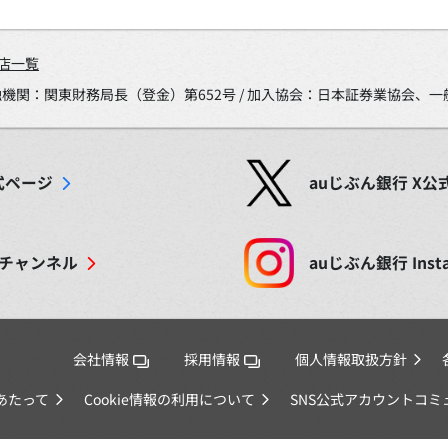
店一覧
金融機関：関東財務局長（登金）第652号 / 加入協会：日本証券業協会
式ページ
auじぶん銀行
X
公
チャンネル
auじぶん銀行
Inst
会社情報
採用情報
個人情報取扱方針
あたって
Cookie情報の利用について
SNS公式アカウントコ