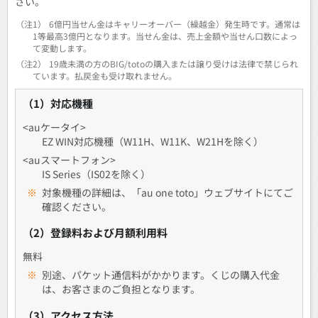
さい。
（注1）
6億円当せん金はキャリーオーバー（繰越金）発生時です。通常は
1等最高3億円となります。当せん金は、売上金額や当せん口数によっ
て変動します。
（注2）
19歳未満の方のBIG/totoの購入または譲り受けは法律で禁じられ
ています。払戻金も受け取れません。
（1）対応機種
<auケータイ>
EZ WIN対応機種（W11H、W11K、W21Hを除く）
<auスマートフォン>
IS Series（IS02を除く）
※
対象機種の詳細は、「au one toto」ウェブサイトにてご
確認ください。
（2）登録料および月額利用料
無料
※
別途、パケット通信料がかかります。くじの購入代金
は、お客さまのご負担となります。
（3）アクセス方法