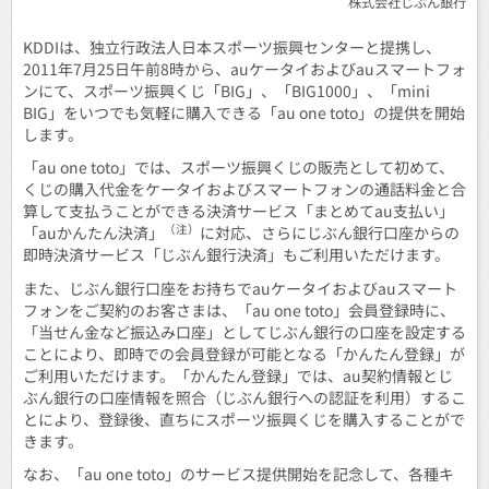
株式会社じぶん銀行
KDDIは、独立行政法人日本スポーツ振興センターと提携し、
2011年7月25日午前8時から、auケータイおよびauスマートフォ
ンにて、スポーツ振興くじ「BIG」、「BIG1000」、「mini
BIG」をいつでも気軽に購入できる「au one toto」の提供を開始
します。
「au one toto」では、スポーツ振興くじの販売として初めて、
くじの購入代金をケータイおよびスマートフォンの通話料金と合
算して支払うことができる決済サービス「まとめてau支払い」
（注）
「auかんたん決済」
に対応、さらにじぶん銀行口座からの
即時決済サービス「じぶん銀行決済」もご利用いただけます。
また、じぶん銀行口座をお持ちでauケータイおよびauスマート
フォンをご契約のお客さまは、「au one toto」会員登録時に、
「当せん金など振込み口座」としてじぶん銀行の口座を設定する
ことにより、即時での会員登録が可能となる「かんたん登録」が
ご利用いただけます。「かんたん登録」では、au契約情報とじ
ぶん銀行の口座情報を照合（じぶん銀行への認証を利用）するこ
とにより、登録後、直ちにスポーツ振興くじを購入することがで
きます。
なお、「au one toto」のサービス提供開始を記念して、各種キ