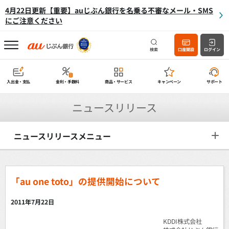
4月22日更新【重要】auじぶん銀行を名乗る不審なメール・SMS
にご注意ください
検索
口座開設
ログイン
入出金・支払
金利・手数料
商品・サービス
キャンペーン
サポート
ニュースリリース
ニュースリリースメニュー
「au one toto」の提供開始について
2011年7月22日
KDDI株式会社