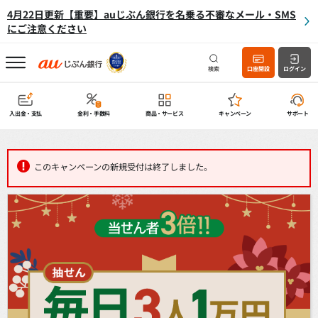
4月22日更新【重要】auじぶん銀行を名乗る不審なメール・SMS
にご注意ください
検索
口座開設
ログイン
入出金・支払
金利・手数料
商品・サービス
キャンペーン
サポート
このキャンペーンの新規受付は終了しました。