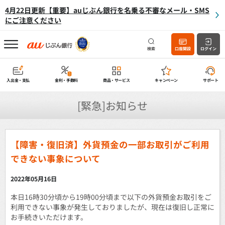
4月22日更新【重要】auじぶん銀行を名乗る不審なメール・SMS
にご注意ください
検索
口座開設
ログイン
入出金・支払
金利・手数料
商品・サービス
キャンペーン
サポート
[緊急]お知らせ
【障害・復旧済】外貨預金の一部お取引がご利用
できない事象について
2022年05月16日
本日16時30分頃から19時00分頃まで以下の外貨預金お取引をご
利用できない事象が発生しておりましたが、現在は復旧し正常に
お手続きいただけます。