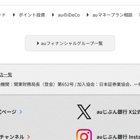
ード
ポイント投資
auのiDeCo
auマネープラン相談
auフィナンシャルグループ一覧
店一覧
金融機関：関東財務局長（登金）第652号 / 加入協会：日本証券業協会
式ページ
auじぶん銀行
X
公
チャンネル
auじぶん銀行
Inst