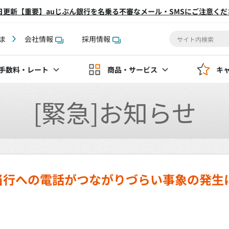
2日更新【重要】auじぶん銀行を名乗る不審なメール・SMSにご注意くだ
ま
会社情報
採用情報
手数料
・レート
商品・サービス
キ
[緊急]お知らせ
当行への電話がつながりづらい事象の発生