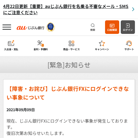
4月22日更新【重要】auじぶん銀行を名乗る不審なメール・SMS
にご注意ください
検索
口座開設
ログイン
入出金・支払
金利・手数料
商品・サービス
キャンペーン
サポート
[緊急]お知らせ
【障害・お詫び】じぶん銀行FXにログインできな
い事象について
2021年09月09日
現在、じぶん銀行FXにログインできない事象が発生しておりま
す。
復旧次第お知らせいたします。