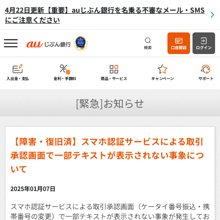
4月22日更新【重要】auじぶん銀行を名乗る不審なメール・SMS
にご注意ください
検索
口座開設
ログイン
入出金・支払
金利・手数料
商品・サービス
キャンペーン
サポート
[緊急]お知らせ
【障害・復旧済】スマホ認証サービスによる取引
承認画面で一部テキストが表示されない事象につ
いて
2025年01月07日
スマホ認証サービスによる取引承認画面（ケータイ番号振込・携
帯番号の変更）で一部テキストが表示されない事象が発生してお