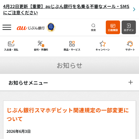
4月22日更新【重要】auじぶん銀行を名乗る不審なメール・SMS
にご注意ください
検索
口座開設
ログイン
入出金・支払
金利・手数料
商品・サービス
キャンペーン
サポート
お知らせ
お知らせメニュー
じぶん銀行スマホデビット関連規定の一部変更に
ついて
2026年6月3日