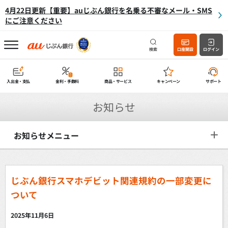
4月22日更新【重要】auじぶん銀行を名乗る不審なメール・SMS
にご注意ください
検索
口座開設
ログイン
入出金・支払
金利・手数料
商品・サービス
キャンペーン
サポート
お知らせ
お知らせメニュー
じぶん銀行スマホデビット関連規約の一部変更に
ついて
2025年11月6日