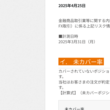
2025年4月25日
金融商品取引業等に関する内
FX取引）に係る上記リスク
■計測日時
2025年3月31日（月）
イ. 未カバー率
カバーされていないポジショ
す。
当社はお客さまの注文が約定
す。
【計算式】（未カバーポジシ
未カバー率