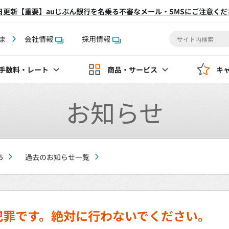
2日更新【重要】auじぶん銀行を名乗る不審なメール・SMSにご注意くだ
ま
会社情報
採用情報
手数料
・レート
商品・サービス
キ
お知らせ
5
過去のお知らせ一覧
犯罪です。絶対に行わないでください。