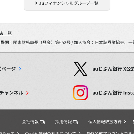
auフィナンシャルグループ一覧
店一覧
金融機関：関東財務局長（登金）第652号 / 加入協会：日本証券業協会
式ページ
auじぶん銀行
X
公
チャンネル
auじぶん銀行
Inst
会社情報
採用情報
個人情報取扱方針
あたって
Cookie情報の利用について
SNS公式アカウントコ