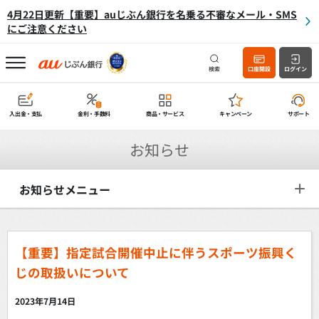
4月22日更新【重要】auじぶん銀行を名乗る不審なメール・SMS
にご注意ください
検索
口座開設
ログイン
入出金・支払
金利・手数料
商品・サービス
キャンペーン
サポート
お知らせ
お知らせメニュー
【重要】指定試合開催中止に伴うスポーツ振興く
じの取扱いについて
2023年7月14日