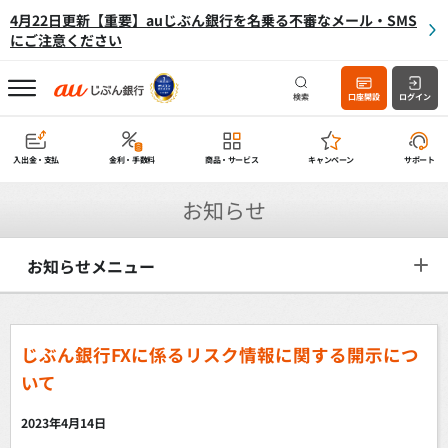
4月22日更新【重要】auじぶん銀行を名乗る不審なメール・SMS
にご注意ください
検索
口座開設
ログイン
入出金・支払
金利・手数料
商品・サービス
キャンペーン
サポート
お知らせ
お知らせメニュー
じぶん銀行FXに係るリスク情報に関する開示につ
いて
2023年4月14日