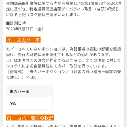
金融商品取引業等に関する内閣府令第117条第1項第28号の2の規
定に基づき、特定通貨関連店頭デリバティブ取引（店頭FX取引）
に係る上記リスク情報を開示いたします。
■計測日時
2023年3月31日（金）
イ. 未カバー率
カバーされていないポジションは、為替相場の変動の影響を直接
受け、当行の財務状況を悪化させるなどの恐れがあります。
当行はお客さまの注文が約定すると同時に、全ての注文に対して
システムによる自動発注にてカバー取引を行っています。
【計算式】（未カバーポジション／（顧客の買い建玉－顧客の売
り建玉））×100
未カバー率
0％
ロ. カバー取引の状況
カバー取引先が破綻した場合には、再構築コスト等が発生するこ