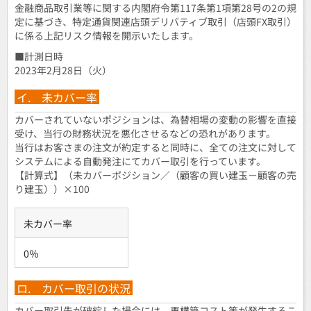
金融商品取引業等に関する内閣府令第117条第1項第28号の2の規
定に基づき、特定通貨関連店頭デリバティブ取引（店頭FX取引）
に係る上記リスク情報を開示いたします。
■計測日時
2023年2月28日（火）
イ. 未カバー率
カバーされていないポジションは、為替相場の変動の影響を直接
受け、当行の財務状況を悪化させるなどの恐れがあります。
当行はお客さまの注文が約定すると同時に、全ての注文に対して
システムによる自動発注にてカバー取引を行っています。
【計算式】（未カバーポジション／（顧客の買い建玉－顧客の売
り建玉））×100
未カバー率
0％
ロ. カバー取引の状況
カバー取引先が破綻した場合には、再構築コスト等が発生するこ