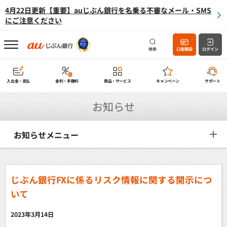
4月22日更新【重要】auじぶん銀行を名乗る不審なメール・SMS
にご注意ください
検索
口座開設
ログイン
入出金・支払
金利・手数料
商品・サービス
キャンペーン
サポート
お知らせ
お知らせメニュー
じぶん銀行FXに係るリスク情報に関する開示につ
いて
2023年3月14日