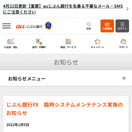
4月22日更新【重要】auじぶん銀行を名乗る不審なメール・SMS
にご注意ください
検索
口座開設
ログイン
入出金・支払
金利・手数料
商品・サービス
キャンペーン
サポート
お知らせ
お知らせメニュー
じぶん銀行FX 臨時システムメンテナンス実施の
お知らせ
2022年1月5日