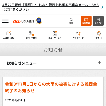
4月22日更新【重要】auじぶん銀行を名乗る不審なメール・SMS
にご注意ください
検索
口座開設
ログイン
入出金・支払
金利・手数料
商品・サービス
キャンペーン
サポート
お知らせ
お知らせメニュー
令和3年7月1日からの大雨の被害に対する義援金
終了のお知らせ
2021年8月31日