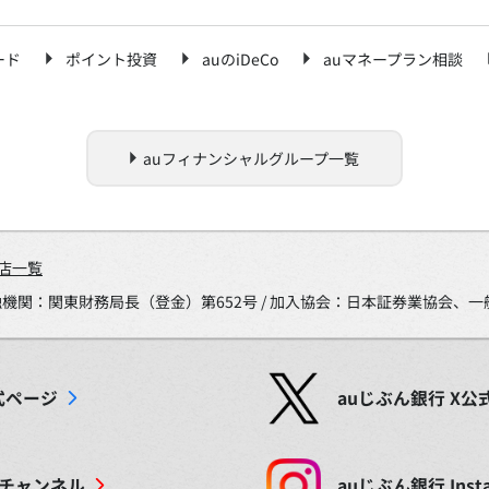
ード
ポイント投資
auのiDeCo
auマネープラン相談
auフィナンシャルグループ一覧
店一覧
金融機関：関東財務局長（登金）第652号 / 加入協会：日本証券業協会
式ページ
auじぶん銀行
X
公
チャンネル
auじぶん銀行
Inst