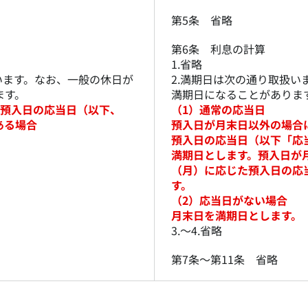
第5条 省略
第6条 利息の計算
1.省略
います。なお、一般の休日が
2.満期日は次の通り取扱い
ます。
満期日になることがありま
た預入日の応当日（以下、
（1）通常の応当日
ある場合
預入日が月末日以外の場合
。
預入日の応当日（以下「応
満期日とします。預入日が
。
（月）に応じた預入日の応
す。
（2）応当日がない場合
月末日を満期日とします。
3.～4.省略
第7条～第11条 省略