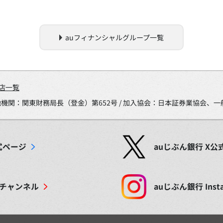
auフィナンシャルグループ一覧
店一覧
金融機関：関東財務局長（登金）第652号 / 加入協会：日本証券業協会
式ページ
auじぶん銀行
X
公
チャンネル
auじぶん銀行
Inst