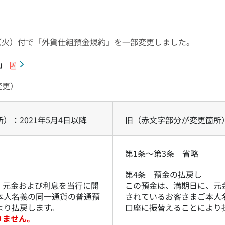
日（火）付で「外貨仕組預金規約」を一部変更しました。
」
変更）
）：2021年5月4日以降
旧（赤文字部分が変更箇所
第1条～第3条 省略
第4条 預金の払戻し
、元金および利息を当行に開
この預金は、満期日に、元
本人名義の同一通貨の普通預
されているお客さまご本人
より払戻します。
口座に振替えることにより
りません。