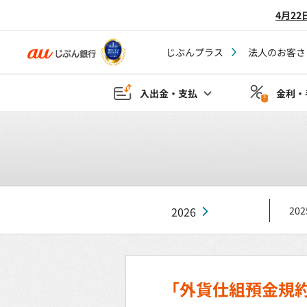
4月2
じぶんプラス
法人のお客さ
入出金・支払
金利・
2026
202
「外貨仕組預金規