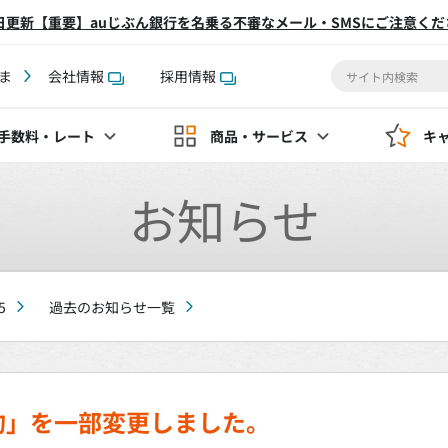
2日更新【重要】auじぶん銀行を名乗る不審なメール・SMSにご注意くだ
ま
会社情報
採用情報
手数料
・レート
商品・サービス
キ
お知らせ
5
過去のお知らせ一覧
約」を一部変更しました。