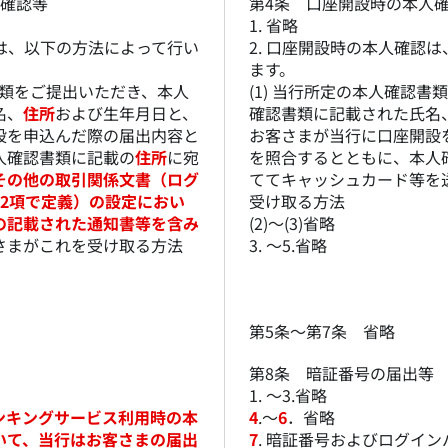
人確認等
第4条 口座開設時の本人
1. 省略
認は、以下の方法によって行い
2. 口座開設時の本人確認
ます。
認書類をご提出いただき、本人
(1) 当行所定の本人確認
名、
住所
および生年月日と、
確認書類に記載された氏名
設を申込んだ際の届出内容と
お客さまが当行に口座開設
人確認書類に記載の
住所
に宛
を照合するとともに、本人
その他の取引関係文書（ログ
ててキャッシュカード等を
2項で定義）の設定におい
受け取る方法
の記載された通知書等を含み
(2)～(3)省略
さまがこれを受け取る方法
3. ～5.省略
第5条～第7条 省略
第8条 暗証番号の届出等
1. ～3.省略
ンキングサービス利用時の本
4
.～
6
．省略
いて、当行はお客さまの届出
7
. 暗証番号およびログイン