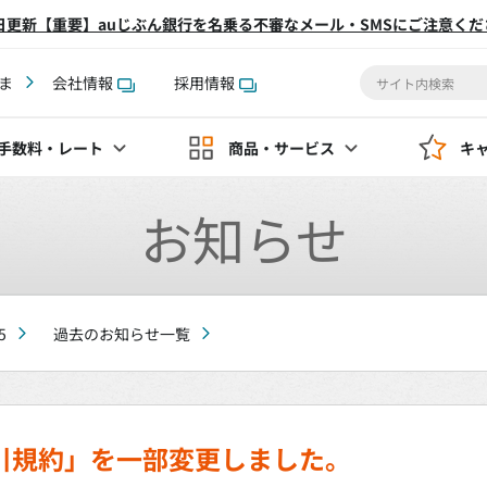
2日更新【重要】auじぶん銀行を名乗る不審なメール・SMSにご注意くだ
ま
会社情報
採用情報
手数料
・レート
商品・サービス
キ
お知らせ
5
過去のお知らせ一覧
引規約」を一部変更しました。