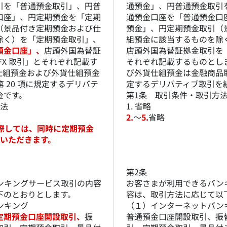
引を「普通預金取引」、円普
通預金」、円普通預金取引
口座」、円定期預金を「定期
通預金口座を「普通預金口
（景品付き定期預金および仕
預金」、円定期預金取引（
除く）を「定期預金取引」、
組預金に該当するものを除
預金口座」、
店頭外国為替証
店頭外国為替証拠金取引を「
FX 取引」とそれぞれ記載す
それぞれ記載するものとし
仕組預金および外貨仕組預金
び外貨仕組預金は金融商品取引
第 20 項に規定するデリバテ
定するデリバティブ取引を
金です。
第1条 取引条件・取引方
方法
1. 省略
2.
～
5.
省略
に際しては、同時に定期預金
ていただきます。
第2条
ンキングサービス取引の内容
お客さまが利用できるバン
下のとおりとします。
容は、取引方法に応じて以
ンキング
（１）インターネットバン
定期預金口座開設取引、
振
普通預金口座開設取引、振