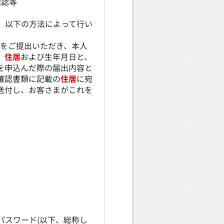
確認等
は、以下の方法によって行い
書類をご提出いただき、本人
、
住居
および生年月日と、
を申込んだ際の届出内容と
確認書類に記載の
住居
に宛
送付し、お客さまがこれを
パスワード(以下、総称し