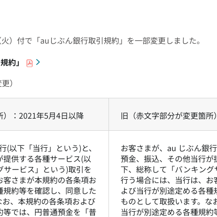
日（火）付で「auじぶん銀行取引規約」を一部変更しました。
引規約」
変更）
）：2021年5月4日以降
旧（赤文字部分が変更箇所
行(以下「当行」という)と、
お客さまが、au じぶん銀
が提供する各種サービス(以
預金、振込、その他当行が
グサービス」という)取引を
下、総称して「バンキング
お客さまが本規約の各条項お
行う場合には、当行は、お
種規約等を確認し、同意した
よび当行が別途定める各種
なお、本規約の各条項および
ものとして取扱います。な
約等では、円普通預金を「普
当行が別途定める各種規約