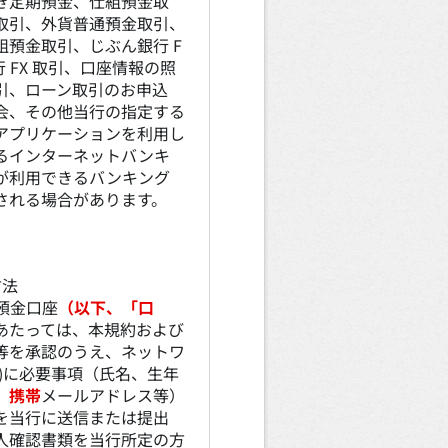
き定期預金、仕組預金取
取引、外貨普通預金取引、
預金取引、じぶん銀行 F
 FX 取引、口座情報の照
引、ローン取引のお申込
会、その他当行の指定する
アプリケーションを利用し
るインターネットバンキ
が利用できるバンキング
される場合があります。
方法
通預金口座
（以下、「口
あたっては、本規約および
等を承認のうえ、ネットワ
)に必要事項（氏名、生年
、
携帯
メールアドレス等）
を当行に送信または提出
人確認書類を当行所定の方