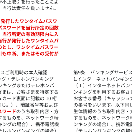
が不正取引を行ったことによ
、当行は責任を負いません。
より発行したワンタイムパスワ
パスワードを当行所定の回数
、当行所定の有効期限内に入
当行が発行したワンタイムパ
のとし、ワンタイムパスワー
引も中断、またはその受付が
ビスご利用時の本人確認
第9条 バンキングサービ
ング・テレホンバンキング
1.インターネットバンキン
ンキングまたはテレホンバ
（１）インターネットバン
さまは、お客さまを特定する
ンキングを利用するお客さ
カード裏面に記載の 10 桁
お客さま番号（キャッシュカ
同じ。）、暗証番号等および
の番号をいいます。以下同
スワード
のうち取引内容・方
生体情報のうち取引内容・
するものを、ネットワーク端
するものを、ネットワーク
キングの場合）、携帯電話機
ンキングの場合）、携帯電
テレホンバンキングの場合）
（テレホンバンキングの場