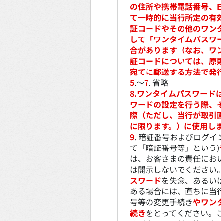
の住所や携帯電話番号、
て一時的に当行所定の有
証コードやその他のワン
して「ワンタイムパスワ
合があります（なお、ワ
証コードについては、原
宛てに郵送する方法で発
5
.～
7
. 省略
8.ワンタイムパスワード
ワードの設定を行う際、
際（ただし、当行が取引
に限ります。）に使用し
9
. 暗証番号およびログイ
て「暗証番号等」という)
は、お客さまの責任にお
は開示しないでください
スワード
を失念、あるい
ある場合には、直ちに当
号等の変更手続き
やワン
続き
をとってください。