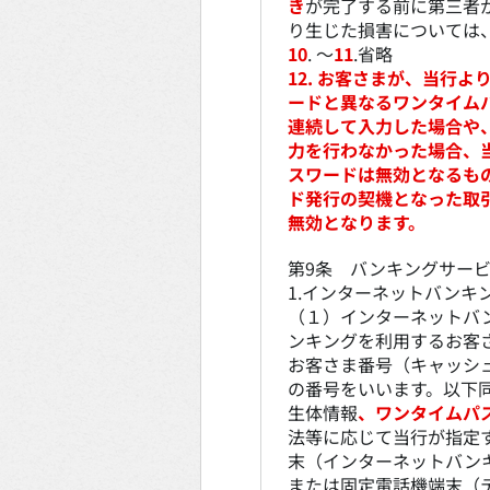
き
が完了する前に第三者
り生じた損害については
10
. ～
11
.省略
12. お客さまが、当行
ードと異なるワンタイム
連続して入力した場合や
力を行わなかった場合、
スワードは無効となるも
ド発行の契機となった取
無効となります。
第9条 バンキングサー
1.インターネットバンキ
（１）インターネットバ
ンキングを利用するお客
お客さま番号（キャッシュ
の番号をいいます。以下
生体情報
、ワンタイムパ
法等に応じて当行が指定
末（インターネットバン
または固定電話機端末（