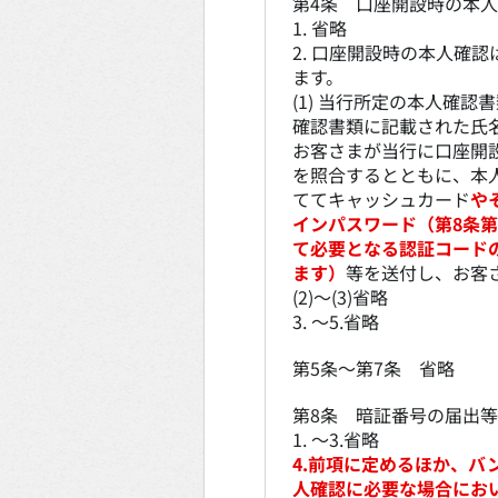
第4条 口座開設時の本
1. 省略
2. 口座開設時の本人確
ます。
(1) 当行所定の本人確
確認書類に記載された氏
お客さまが当行に口座開
を照合するとともに、本
ててキャッシュカード
や
インパスワード（第8条第
て必要となる認証コード
ます）
等を送付し、お客
(2)～(3)省略
3. ～5.省略
第5条～第7条 省略
第8条 暗証番号の届出等
1. ～3.省略
4.前項に定めるほか、バ
人確認に必要な場合にお