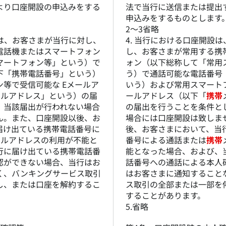
より口座開設の申込みをする
法で当行に送信または提出
申込みをするものとします
2～3省略
設は、お客さまが当行に対し、
4. 当行における口座開設
電話機またはスマートフォン
し、お客さまが常用する携
マートフォン等」という）で
ォン（以下総称して「常用
下「携帯電話番号」という）
う）で通話可能な電話番号
等で受信可能な Eメールア
いう）および常用スマートフ
ールアドレス」という）の届
ールアドレス（以下「
携帯
、当該届出が行われない場合
の届出を行うことを条件と
ん。また、口座開設以後、お
場合には口座開設は致しま
届け出ている携帯電話番号に
後、お客さまにおいて、当
ールアドレスの利用が不能と
番号による通話または
携帯
行に届け出ている携帯電話番
能となった場合、および、
認ができない場合、当行はお
話番号への通話による本人
く、バンキングサービス取引
はお客さまに通知すること
し、または口座を解約するこ
ス取引の全部または一部を
することがあります。
5.省略