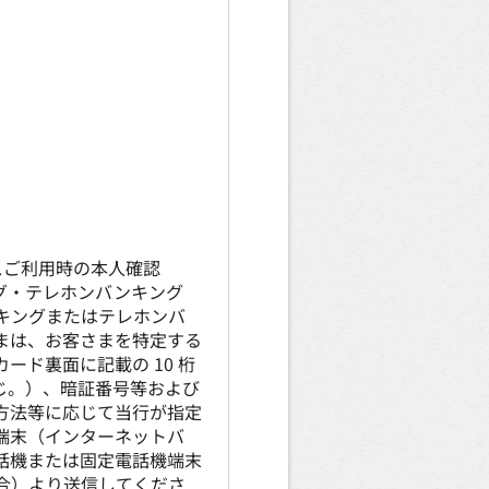
スご利用時の本人確認
グ・テレホンバンキング
キングまたはテレホンバ
まは、お客さまを特定する
ード裏面に記載の 10 桁
じ。）、暗証番号等および
方法等に応じて当行が指定
端末（インターネットバ
話機または固定電話機端末
合）より送信してくださ