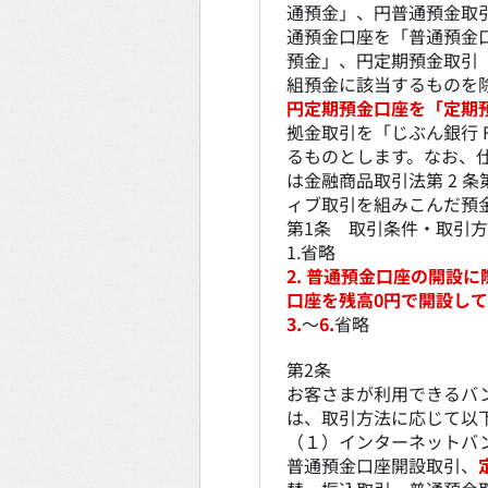
通預金」、円普通預金取
通預金口座を「普通預金
預金」、円定期預金取引
組預金に該当するものを
円定期預金口座を「定期
拠金取引を「じぶん銀行 
るものとします。なお、
は金融商品取引法第 2 条
ィブ取引を組みこんだ預
第1条 取引条件・取引
1.省略
2. 普通預金口座の開設
口座を残高0円で開設し
3.
～
6.
省略
第2条
お客さまが利用できるバ
は、取引方法に応じて以
（１）インターネットバ
普通預金口座開設取引、