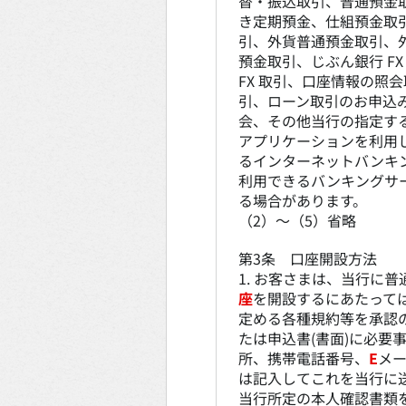
替・振込取引、普通預金
き定期預金、仕組預金取
引、外貨普通預金取引、
預金取引、じぶん銀行 F
FX 取引、口座情報の照
引、ローン取引のお申込
会、その他当行の指定す
アプリケーションを利用
るインターネットバンキ
利用できるバンキングサ
る場合があります。
（2）～（5）省略
第3条 口座開設方法
1. お客さまは、当行に
座
を開設するにあたって
定める各種規約等を承認
たは申込書(書面)に必要
所、携帯電話番号、
E
メ
は記入してこれを当行に
当行所定の本人確認書類