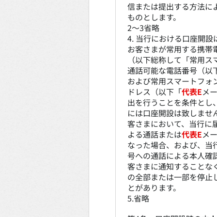
信または提出する方法に
ものとします。
2～3省略
4. 当行における口座開
お客さまが常用する携帯
（以下総称して「常用ス
通話可能な電話番号（以
および常用スマートフォン
ドレス（以下「
代表E
メ
出を行うことを条件とし
には口座開設は致しませ
客さまにおいて、当行に
よる通話または
代表E
メ
なった場合、および、当
号への通話による本人確
客さまに通知することな
の全部または一部を停止
とがあります。
5.省略