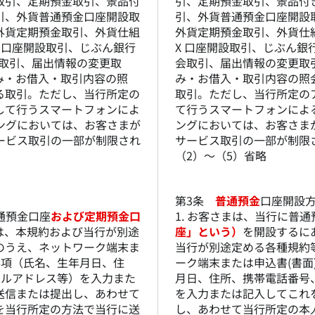
取引、定期預金取引、景品付
引、定期預金取引、景品付
引、外貨普通預金口座開設取
引、外貨普通預金口座開設
外貨定期預金取引、外貨仕組
外貨定期預金取引、外貨仕組
X 口座開設取引、じぶん銀行
X 口座開設取引、じぶん銀行
会取引、届出情報の変更取
会取引、届出情報の変更取
み・お借入・取引内容の照
み・お借入・取引内容の照
る取引。ただし、当行所定の
取引。ただし、当行所定の
して行うスマートフォンによ
て行うスマートフォンによ
ングにおいては、お客さまが
ングにおいては、お客さま
ービス取引の一部が制限され
サービス取引の一部が制限
（2）～（5）省略
第3条
普通預金
口座開設
普通預金口座
および定期預金口
1. お客さまは、当行に普
は、本規約および当行が別途
座」という）
を開設するに
のうえ、ネットワーク端末ま
当行が別途定める各種規約
事項（氏名、生年月日、住
ーク端末または申込書(書面
ールアドレス等）を入力また
月日、住所、携帯電話番号
送信または提出し、あわせて
を入力または記入してこれ
を当行所定の方法で当行に送
し、あわせて当行所定の本