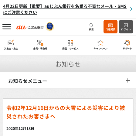
4月22日更新【重要】auじぶん銀行を名乗る不審なメール・SMS
にご注意ください
検索
口座開設
ログイン
入出金・支払
金利・手数料
商品・サービス
キャンペーン
サポート
お知らせ
お知らせメニュー
令和2年12月16日からの大雪による災害により被
災されたお客さまへ
2020年12月18日