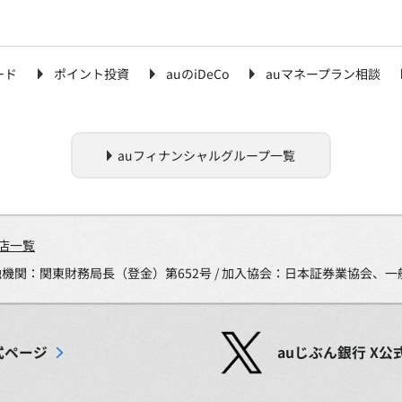
ード
ポイント投資
auのiDeCo
auマネープラン相談
auフィナンシャルグループ一覧
店一覧
金融機関：関東財務局長（登金）第652号 / 加入協会：日本証券業協会
式ページ
auじぶん銀行
X
公