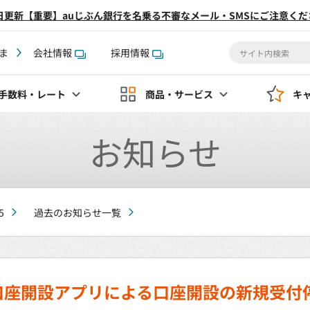
2日更新【重要】auじぶん銀行を名乗る不審なメール・SMSにご注意くだ
ま
会社情報
採用情報
手数料
・レート
商品・サービス
キ
お知らせ
5
過去のお知らせ一覧
口座開設アプリによる口座開設の新規受付