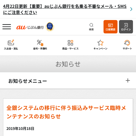
4月22日更新【重要】auじぶん銀行を名乗る不審なメール・SMS
にご注意ください
検索
口座開設
ログイン
入出金・支払
金利・手数料
商品・サービス
キャンペーン
サポート
お知らせ
お知らせメニュー
全銀システムの移行に伴う振込みサービス臨時メ
ンテナンスのお知らせ
2019年10月18日