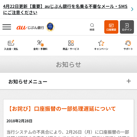
4月22日更新【重要】auじぶん銀行を名乗る不審なメール・SMS
にご注意ください
検索
口座開設
ログイン
入出金・支払
金利・手数料
商品・サービス
キャンペーン
サポート
お知らせ
お知らせメニュー
【お詫び】口座振替の一部処理遅延について
2018年2月28日
当行システムの不具合により、2月26日（月）に口座振替の一部