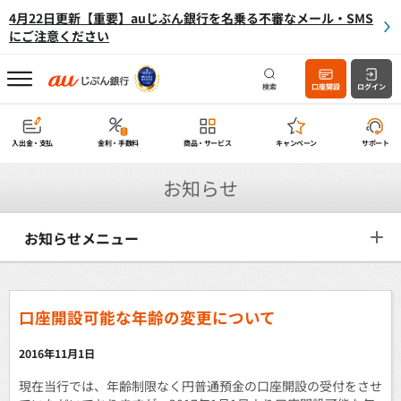
4月22日更新【重要】auじぶん銀行を名乗る不審なメール・SMS
にご注意ください
検索
口座開設
ログイン
入出金・支払
金利・手数料
商品・サービス
キャンペーン
サポート
お知らせ
お知らせメニュー
口座開設可能な年齢の変更について
2016年11月1日
現在当行では、年齢制限なく円普通預金の口座開設の受付をさせ