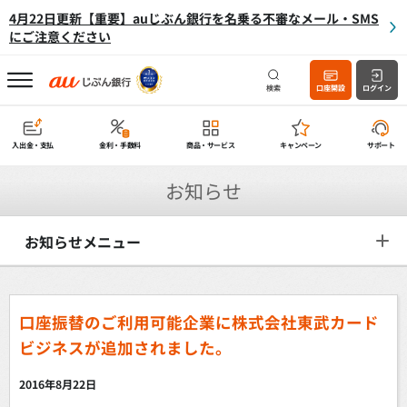
4月22日更新【重要】auじぶん銀行を名乗る不審なメール・SMS
にご注意ください
検索
口座開設
ログイン
入出金・支払
金利・手数料
商品・サービス
キャンペーン
サポート
お知らせ
お知らせメニュー
口座振替のご利用可能企業に株式会社東武カード
ビジネスが追加されました。
2016年8月22日