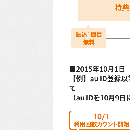
■2015年10月1
【例】au ID登
て
（au IDを10月