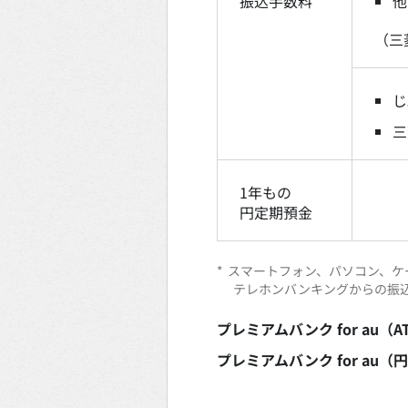
振込手数料
他
（三
じ
三
1年もの
円定期預金
*
スマートフォン、パソコン、ケ
テレホンバンキングからの振
プレミアムバンク for au（
プレミアムバンク for au