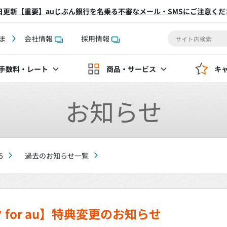
2日更新【重要】auじぶん銀行を名乗る不審なメール・SMSにご注意くだ
ま
会社情報
採用情報
手数料
・レート
商品・サービス
キ
お知らせ
5
過去のお知らせ一覧
for au】特典変更のお知らせ