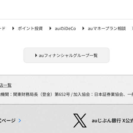
ード
ポイント投資
auのiDeCo
auマネープラン相談
auフィナンシャルグループ一覧
店一覧
金融機関：関東財務局長（登金）第652号 / 加入協会：日本証券業協会
式ページ
auじぶん銀行
X
公