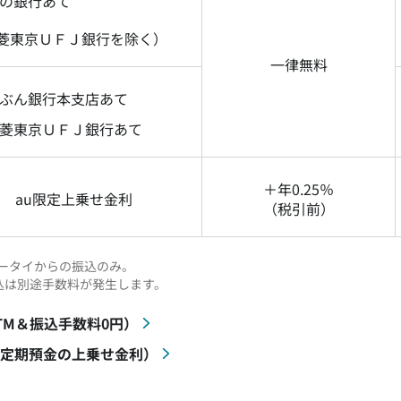
の銀行あて
菱東京ＵＦＪ銀行を除く）
一律無料
ぶん銀行本支店あて
菱東京ＵＦＪ銀行あて
＋年0.25％
au限定上乗せ金利
（税引前）
ータイからの振込のみ。
込は別途手数料が発生します。
ATM＆振込手数料0円）
（円定期預金の上乗せ金利）