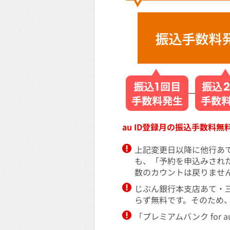
au ID登録月の振込手数料
上記変更日以降に他行あ
も、「予約を申込みされ
数のカウントは戻りませ
じぶん銀行本支店あて・三
らず無料です。そのため
「プレミアムバンク fo