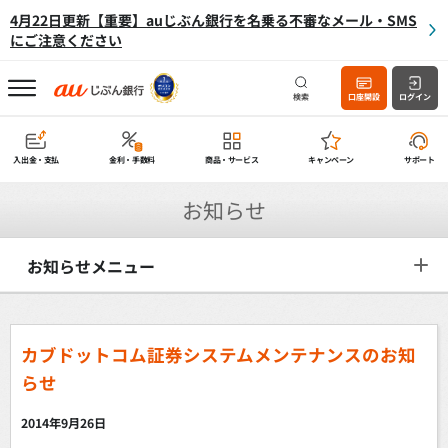
4月22日更新【重要】auじぶん銀行を名乗る不審なメール・SMS
にご注意ください
検索
口座開設
ログイン
入出金・支払
金利・手数料
商品・サービス
キャンペーン
サポート
お知らせ
お知らせメニュー
カブドットコム証券システムメンテナンスのお知
らせ
2014年9月26日