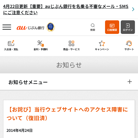
4月22日更新【重要】auじぶん銀行を名乗る不審なメール・SMS
にご注意ください
検索
口座開設
ログイン
入出金・支払
金利・手数料
商品・サービス
キャンペーン
サポート
お知らせ
お知らせメニュー
【お詫び】当行ウェブサイトへのアクセス障害に
ついて（復旧済）
2014年4月24日