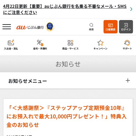
4月22日更新【重要】auじぶん銀行を名乗る不審なメール・SMS
にご注意ください
検索
口座開設
ログイン
入出金・支払
金利・手数料
商品・サービス
キャンペーン
サポート
お知らせ
お知らせメニュー
「＜大感謝祭＞『ステップアップ定期預金10年』
にお預入れで最大10,000円プレゼント！」特典入
金のお知らせ