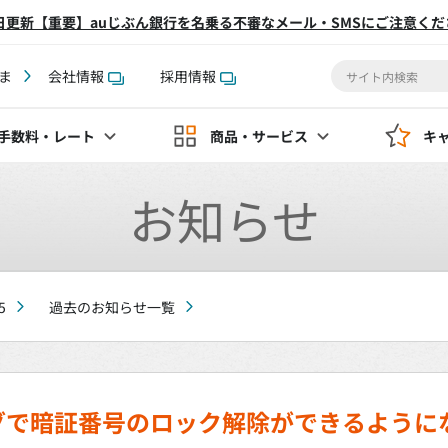
2日更新【重要】auじぶん銀行を名乗る不審なメール・SMSにご注意くだ
ま
会社情報
採用情報
手数料
・レート
商品・サービス
キ
お知らせ
5
過去のお知らせ一覧
グで暗証番号のロック解除ができるように