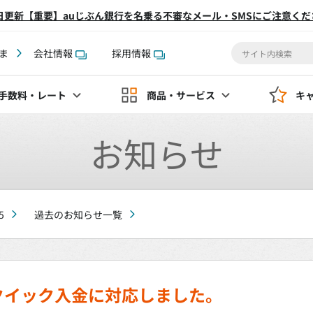
2日更新【重要】auじぶん銀行を名乗る不審なメール・SMSにご注意くだ
ま
会社情報
採用情報
手数料
・レート
商品・サービス
キ
お知らせ
5
過去のお知らせ一覧
クイック入金に対応しました。