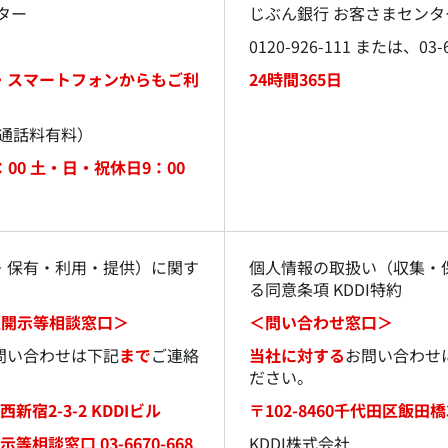
ター
じぶん銀行 お客さまセンタ
0120-926-111 または、0
・スマートフォンからもご利
24時間365日
3（通話料有料）
：00 土・日・祝休日9：00
・保有・利用・提供）に関す
個人情報の取扱い（収集・
る同意条項 KDDI特約
情報開示等相談窓口＞
＜問い合わせ窓口＞
問い合わせは下記
まで
ご連絡
当社に対する
お問い合わせ
ださい。
西新宿2-3-2 KDDIビル
〒102-8460千代田区飯田橋3-
等相談窓口 03-6670-668
KDDI株式会社