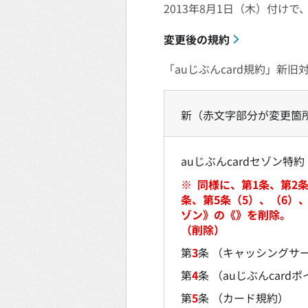
2013年8月1日（木）付けで
変更後の規約
「auじぶんcard規約」新旧
新（赤文字部分が変更箇
auじぶんcardセゾン特約
※
同様に、第1条、第2条
条、第5条（5）、（6）
ゾン》の《》を削除。
（削除）
第
3
条 （キャッシングサ
第
4
条 （auじぶんcar
第
5
条 （カード規約）