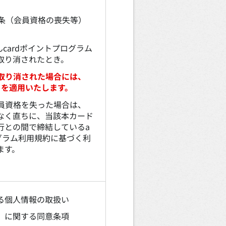
3条（会員資格の喪失等）
んcardポイントプログラム
取り消されたとき。
取り消された場合には、
）を適用いたします。
員資格を失った場合は、
なく直ちに、当該本カード
行との間で締結しているa
ログラム利用規約に基づく利
ます。
る個人情報の取扱い
）に関する同意条項