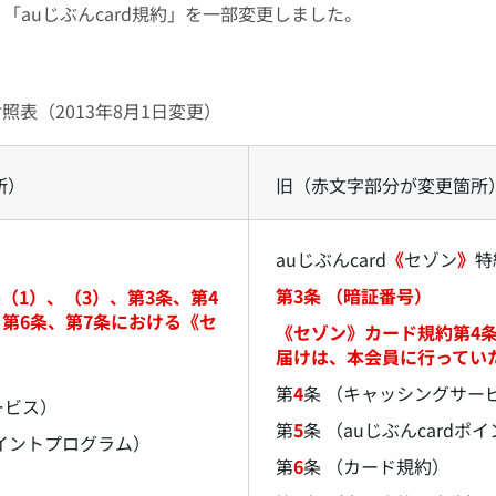
、「auじぶんcard規約」を一部変更しました。
対照表（2013年8月1日変更）
所）
旧（赤文字部分が変更箇所
auじぶんcard
《
セゾン
》
特
第3条 （暗証番号）
（1）、（3）、第3条、第4
、第6条、第7条における《セ
《セゾン》カード規約第4
届けは、本会員に行ってい
第
4
条 （キャッシングサー
ービス）
第
5
条 （auじぶんcard
dポイントプログラム）
第
6
条 （カード規約）