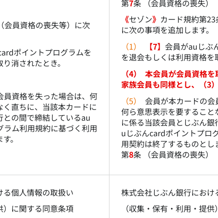
第
7
条 （会員資格の喪失）
）
《
セゾン
》
カード規約第2
（会員資格の喪失等）に次
に次の事項を追加します。
（1）
【7】
会員がauじぶ
cardポイントプログラムを
を退会もしくは利用資格を
取り消されたとき。
（4）
本会員が会員資格を
家族会員も同様とし、（3
会員資格を失った場合は、何
（5）
会員が本カードの会
なく直ちに、当該本カードに
何ら意思表示を要すること
行との間で締結しているau
に係る当該会員とじぶん銀
ログラム利用規約に基づく利用
uじぶんcardポイントプ
ます。
用契約は終了するものとし
）
第
8
条 （会員資格の喪失）
ける個人情報の取扱い
株式会社じぶん銀行におけ
供）に関する同意条項
（収集・保有・利用・提供