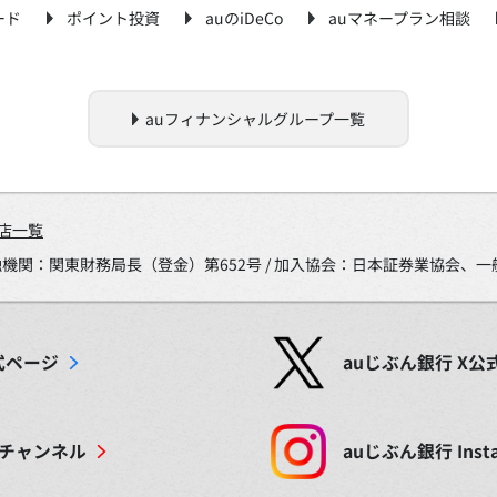
ード
ポイント投資
auのiDeCo
auマネープラン相談
auフィナンシャルグループ一覧
店一覧
金融機関：関東財務局長（登金）第652号 / 加入協会：日本証券業協会
式ページ
auじぶん銀行
X
公
チャンネル
auじぶん銀行
Inst