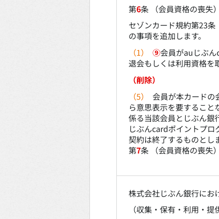
第
6
条 （会員資格の喪失
セゾンカード規約第23条
の事項を追加します。
（1）
⑨
会員がauじぶん
退会もしくは利用資格を
（削除）
（5）
会員が本カードの
ら意思表示を要すること
係る当該会員とじぶん銀
じぶんcardポイントプ
契約は終了するものとし
第
7
条 （会員資格の喪失
株式会社じぶん銀行にお
（収集・保有・利用・提