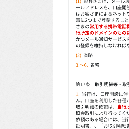
(1)
お客さまは、メール通
ールアドレスを、口座開
はお客さまによるネット
意に2つまで登録するこ
さまの
常用する携帯電話
行所定のドメインのもの
かつメール通知サービス
の登録を維持しなければ
(2)
省略
3.～6.
省略
第17条 取引明細等・取
1.
当行は、口座開設に伴
ん。口座を利用した各種
取引明細の確認は、
当行
照会取引により行ってく
依頼のある場合には、当
証明書」、「お取引明細