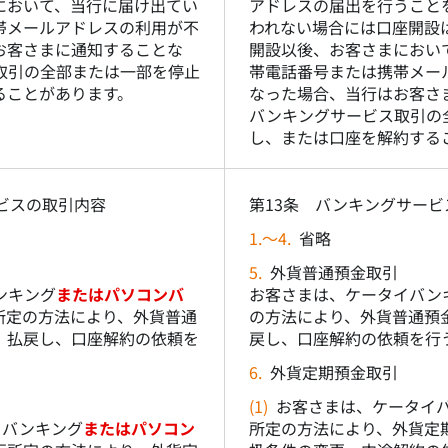
において、当行に届け出てい
アドレスの届出を行うこと
帯メールアドレスの利用が不
われない場合には口座開設
お客さまに通知することな
開設以後、お客さまにおい
取引の全部または一部を停止
帯電話番号または携帯メー
ることがあります。
なった場合、当行はお客さ
バンキングサービス取引の
し、または口座を解約する
ビスの取引内容
第13条 バンキングサー
1.～4.
省略
5.
外貨普通預金取引
ンキング
またはパソコンバ
お客さまは、ケータイバン
所定の方法により、外貨普通
の方法により、外貨普通預
、払戻し、口座解約の依頼を
戻し、口座解約の依頼を行
6.
外貨定期預金取引
(1)
お客さまは、ケータイ
イバンキング
またはパソコン
所定の方法により、外貨定