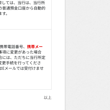
際しては、当行は、当行所
の普通預金口座から自動的
ます。
携帯電話番号、
携帯メー
事項に変更があった場合
合には、ただちに当行所定
変更手続を行ってくださ
はEメールでは受付けませ
以上