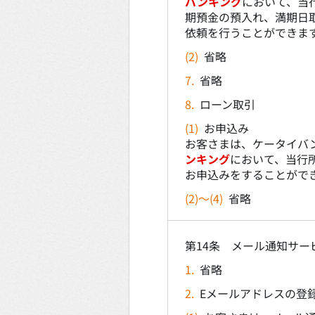
バンキング
において、当
期預金の預入れ、満期日
依頼を行うことができま
(2)
省略
7.
省略
8.
ローン取引
(1)
お申込み
お客さまは、ケータイバ
ンキング
において、当行
お申込みをすることがで
(2)～(4)
省略
第14条 メール通知サー
1.
省略
2.
Eメールアドレスの登