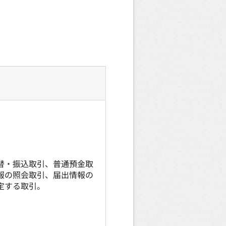
）
替・振込取引、普通預金取
報の照会取引、届出情報の
定する取引。