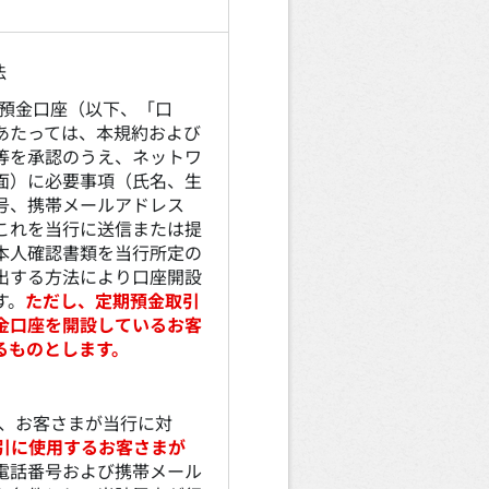
法
預金口座（以下、「口
あたっては、本規約および
等を承認のうえ、ネットワ
面）に必要事項（氏名、生
号、携帯メールアドレス
これを当行に送信または提
本人確認書類を当行所定の
出する方法により口座開設
す。
ただし、定期預金取引
金口座を開設しているお客
るものとします。
、お客さまが当行に対
引に使用するお客さまが
電話番号および携帯メール