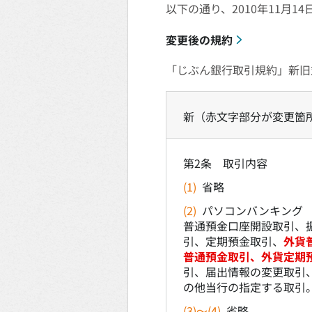
以下の通り、2010年11月
変更後の規約
「じぶん銀行取引規約」新旧対
新（赤文字部分が変更箇
第2条 取引内容
(1)
省略
(2)
パソコンバンキング
普通預金口座開設取引、
引、定期預金取引、
外貨
普通預金取引、外貨定期
引、届出情報の変更取引
の他当行の指定する取引
(3)～(4)
省略