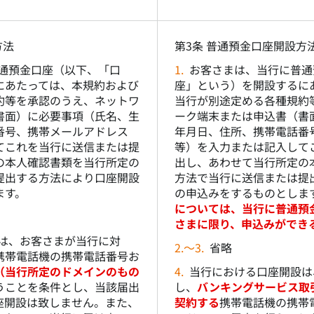
方法
第3条 普通預金口座開設方
通預金口座（以下、「口
1.
お客さまは、当行に普通
にあたっては、本規約および
座」という）を開設するに
約等を承認のうえ、ネットワ
当行が別途定める各種規約
書面）に必要事項（氏名、生
ーク端末または申込書（書
番号、携帯メールアドレス
年月日、住所、携帯電話番
てこれを当行に送信または提
等）を入力または記入して
の本人確認書類を当行所定の
出し、あわせて当行所定の
提出する方法により口座開設
方法で当行に送信または提
ます。
の申込みをするものとしま
については、当行に普通預
さまに限り、申込みができ
は、お客さまが当行に対
2.～3.
省略
携帯電話機の携帯電話番号お
（当行所定のドメインのもの
4.
当行における口座開設は
うことを条件とし、当該届出
し、
バンキングサービス取
座開設は致しません。また、
契約する
携帯電話機の携帯