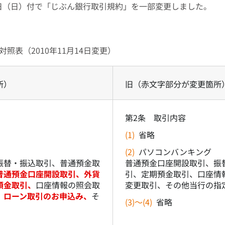
14日（日）付で「じぶん銀行取引規約」を一部変更しました。
照表（2010年11月14日変更）
所）
旧（赤文字部分が変更箇所
第2条 取引内容
(1)
省略
(2)
パソコンバンキング
振替・振込取引、普通預金取
普通預金口座開設取引、振
普通預金口座開設取引、外貨
引、定期預金取引、口座情
預金取引、
口座情報の照会取
変更取引、その他当行の指
、
ローン取引のお申込み、
そ
(3)～(4)
省略
。