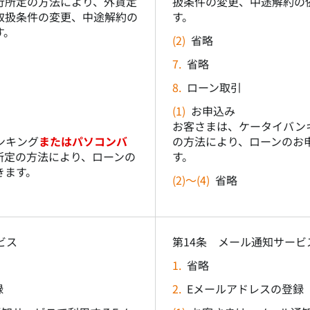
行所定の方法により、外貨定
扱条件の変更、中途解約の
取扱条件の変更、中途解約の
す。
す。
(2)
省略
7.
省略
8.
ローン取引
(1)
お申込み
お客さまは、ケータイバン
ンキング
またはパソコンバ
の方法により、ローンのお
所定の方法により、ローンの
す。
きます。
(2)～(4)
省略
ビス
第14条 メール通知サービ
1.
省略
録
2.
Eメールアドレスの登録