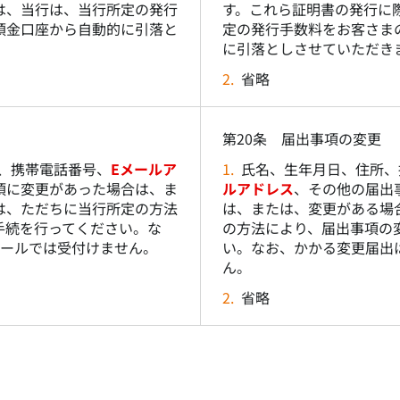
は、当行は、当行所定の発行
す。これら証明書の発行に
預金口座から自動的に引落と
定の発行手数料をお客さま
に引落としさせていただき
2.
省略
第20条 届出事項の変更
、携帯電話番号、
Eメールア
1.
氏名、生年月日、住所、
項に変更があった場合は、ま
ルアドレス
、その他の届出
は、ただちに当行所定の方法
は、または、変更がある場
手続を行ってください。な
の方法により、届出事項の
メールでは受付けません。
い。なお、かかる変更届出
ん。
2.
省略