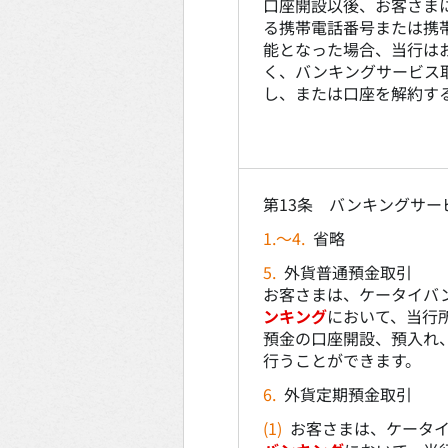
口座開設以後、お客さま
る携帯電話番号または携
能となった場合、当行は
く、バンキングサービス
し、または口座を解約す
第13条 バンキングサー
1.～4.
省略
5.
外貨普通預金取引
お客さまは、ケータイバ
ンキング
において、当行
預金の口座開設、預入れ
行うことができます。
6.
外貨定期預金取引
(1)
お客さまは、ケータ