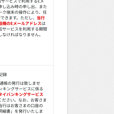
知サービスで利用するEメ
申し込み時の申し出、また
ーク端末の操作により、任
ができます。ただし、
当行
話機のEメールアドレス
は
知サービスを利用する期間
しなければなりません。
記録
通帳の発行は致しませ
ンキングサービスに係る
タイバンキングサービス
ください。なお、お客さま
当行はお客さまの口座の
明細書」を発行いたしま