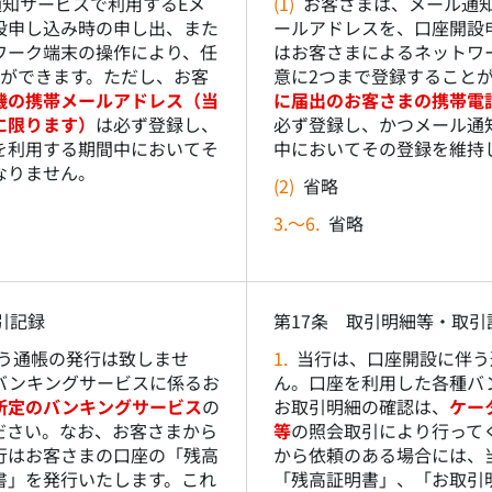
知サービスで利用するEメ
(1)
お客さまは、メール通
設申し込み時の申し出、また
ールアドレスを、口座開設
ワーク端末の操作により、任
はお客さまによるネットワ
とができます。ただし、お客
意に2つまで登録すること
機の携帯メールアドレス（当
に届出のお客さまの携帯電
に限ります）
は必ず登録し、
必ず登録し、かつメール通
を利用する期間中においてそ
中においてその登録を維持
なりません。
(2)
省略
3.～6.
省略
引記録
第17条 取引明細等・取引
う通帳の発行は致しませ
1.
当行は、口座開設に伴う
バンキングサービスに係るお
ん。口座を利用した各種バ
所定のバンキングサービス
の
お取引明細の確認は、
ケー
ださい。なお、お客さまから
等
の照会取引により行って
行はお客さまの口座の「残高
から依頼のある場合には、
書」を発行いたします。これ
「残高証明書」、「お取引