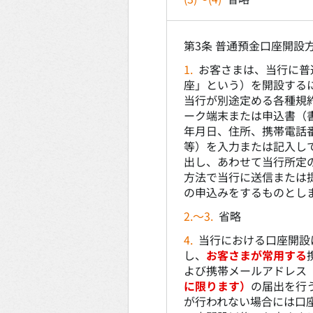
第3条 普通預金口座開設
1.
お客さまは、当行に普
座」という）を開設する
当行が別途定める各種規
ーク端末または申込書（
年月日、住所、携帯電話
等）を入力または記入し
出し、あわせて当行所定
方法で当行に送信または
の申込みをするものとし
2.～3.
省略
4.
当行における口座開設
し、
お客さまが常用する
よび携帯メールアドレス
に限ります）
の届出を行
が行われない場合には口