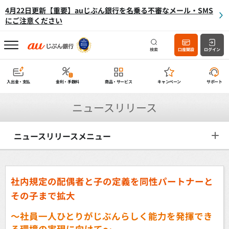
4月22日更新【重要】auじぶん銀行を名乗る不審なメール・SMS
にご注意ください
検索
口座開設
ログイン
入出金・支払
金利・手数料
商品・サービス
キャンペーン
サポート
ニュースリリース
ニュースリリースメニュー
社内規定の配偶者と子の定義を同性パートナーと
その子まで拡大
～社員一人ひとりがじぶんらしく能力を発揮でき
る環境の実現に向けて～