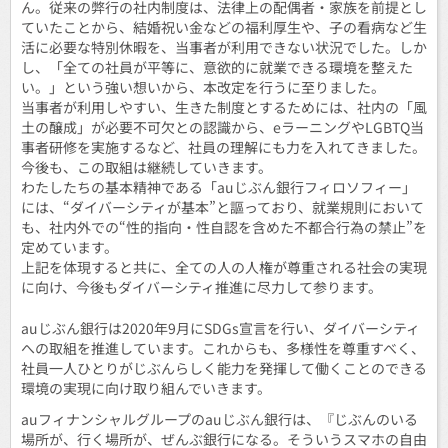
ん。従来の弊行の社内制度は、法律上の配偶者・家族を前提とし
ていたことから、結婚祝い金などの福利厚生や、子の看病など生
活に必要な特別休暇を、当事者が利用できない状況でした。しか
し、「全ての社員が平等に、意欲的に就業できる環境を整えた
い。」という強い想いから、本改定を行うに至りました。
当事者が利用しやすい、生きた制度とするためには、社内の「風
土の醸成」が必要不可欠との認識から、eラーニングやLGBTQ当
事者研修を実施するなど、社員の理解にも力を入れてきました。
今後も、この取組は継続していきます。
わたしたちの基本精神である「auじぶん銀行フィロソフィー」
には、“ダイバーシティが基本”と謳っており、就業規則において
も、社内外での“性的指向・性自認を含めた不都合行為の禁止”を
定めています。
上記を体現すると共に、全ての人の人権が尊重される社会の実現
に向け、今後もダイバーシティ推進に尽力して参ります。
auじぶん銀行は2020年9月にSDGs宣言を行い、ダイバーシティ
への取組を推進しています。これからも、多様性を尊重すべく、
社員一人ひとりがじぶんらしく能力を発揮して働くことのできる
環境の実現に向け取り組んでいきます。
auフィナンシャルグループのauじぶん銀行は、『じぶんのいる
場所が、行く場所が、ぜんぶ銀行になる。そういうスマホの自由