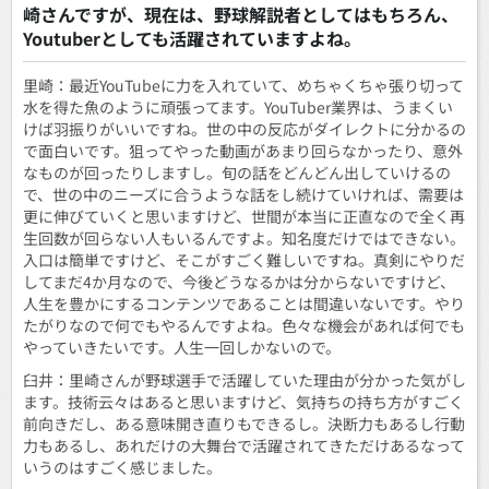
崎さんですが、現在は、野球解説者としてはもちろん、
Youtuberとしても活躍されていますよね。
里崎：最近YouTubeに力を入れていて、めちゃくちゃ張り切って
水を得た魚のように頑張ってます。YouTuber業界は、うまくい
けば羽振りがいいですね。世の中の反応がダイレクトに分かるの
で面白いです。狙ってやった動画があまり回らなかったり、意外
なものが回ったりしますし。旬の話をどんどん出していけるの
で、世の中のニーズに合うような話をし続けていければ、需要は
更に伸びていくと思いますけど、世間が本当に正直なので全く再
生回数が回らない人もいるんですよ。知名度だけではできない。
入口は簡単ですけど、そこがすごく難しいですね。真剣にやりだ
してまだ4か月なので、今後どうなるかは分からないですけど、
人生を豊かにするコンテンツであることは間違いないです。やり
たがりなので何でもやるんですよね。色々な機会があれば何でも
やっていきたいです。人生一回しかないので。
臼井：里崎さんが野球選手で活躍していた理由が分かった気がし
ます。技術云々はあると思いますけど、気持ちの持ち方がすごく
前向きだし、ある意味開き直りもできるし。決断力もあるし行動
力もあるし、あれだけの大舞台で活躍されてきただけあるなって
いうのはすごく感じました。