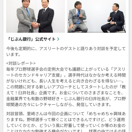
「じぶん銀行」公式サイト
今後も定期的に、アスリートのゲストと語りあう対談を予定して
います。
<対談レポート>
毎年プロ野球選手会の定例大会でも議題に上がっている「アスリ
ートのセカンドキャリア支援」。選手時代はなかなか考える時間
がないけれども、長い人生を考えると向き合わざるを得ない…。
この問題に対する新しいアプローチとしてスタートしたのが「教
えて！臼井社長」企画です。お金についてのさまざまなことを、
金融業界でも有数の野球好き・じぶん銀行の臼井社長が、プロ野
球関連の方々にレクチャーしながら、発信していきます。
対談冒頭、里崎さんは今回の企画について「めちゃめちゃ興味あ
りますね。野球選手って稼ぐことはできるんですけど、どう運用
していくかとか、どういう風に貯蓄して使っていくか等のお金の
ことはなかなか勉強する機会がないですし、球界の中ではその話