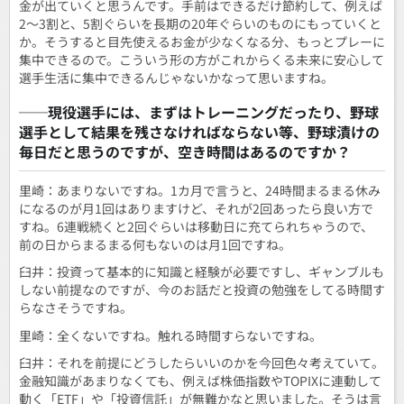
金が出ていくと思うんです。手前はできるだけ節約して、例えば
2～3割と、5割ぐらいを長期の20年ぐらいのものにもっていくと
か。そうすると目先使えるお金が少なくなる分、もっとプレーに
集中できるので。こういう形の方がこれからくる未来に安心して
選手生活に集中できるんじゃないかなって思いますね。
──現役選手には、まずはトレーニングだったり、野球
選手として結果を残さなければならない等、野球漬けの
毎日だと思うのですが、空き時間はあるのですか？
里崎：あまりないですね。1カ月で言うと、24時間まるまる休み
になるのが月1回はありますけど、それが2回あったら良い方で
すね。6連戦続くと2回ぐらいは移動日に充てられちゃうので、
前の日からまるまる何もないのは月1回ですね。
臼井：投資って基本的に知識と経験が必要ですし、ギャンブルも
しない前提なのですが、今のお話だと投資の勉強をしてる時間す
らなさそうですね。
里崎：全くないですね。触れる時間すらないですね。
臼井：それを前提にどうしたらいいのかを今回色々考えていて。
金融知識があまりなくても、例えば株価指数やTOPIXに連動して
動く「ETF」や「投資信託」が無難かなと思いました。そうは言