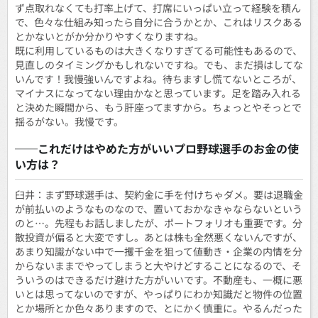
ず点取れなくても打率上げて、打席にいっぱい立って経験を積ん
で、色々な仕組み知ったら自分に合うかとか、これはリスクある
とかないとがか分かりやすくなりますね。
既に利用しているものは大きくなりすぎてる可能性もあるので、
見直しのタイミングかもしれないですね。でも、まだ損はしてな
いんです！我慢強いんですよね。待ちますし慌てないところが、
マイナスになってない理由かなと思っています。足を踏み入れる
と決めた瞬間から、もう肝座ってますから。ちょっとやそっとで
揺るがない。我慢です。
──これだけはやめた方がいいプロ野球選手のお金の使
い方は？
臼井：まず野球選手は、契約金に手を付けちゃダメ。要は退職金
が前払いのようなものなので、置いておかなきゃならないという
のと…。先程もお話しましたが、ポートフォリオも重要です。分
散投資が偏ると大変ですし。あとは株も全然悪くないんですが、
あまり知識がない中で一攫千金を狙って値動き・企業の内情を分
からないままでやってしまうと大やけどすることになるので、そ
ういうのはできるだけ避けた方がいいです。不動産も、一概に悪
いとは思ってないのですが、やっぱりにわか知識だと物件の位置
とか場所とか色々ありますので、とにかく慎重に。やるんだった