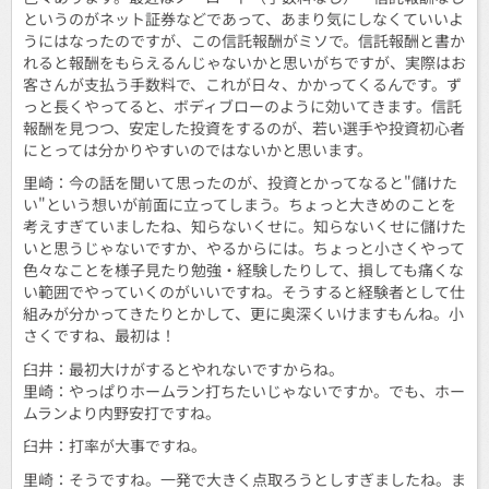
というのがネット証券などであって、あまり気にしなくていいよ
うにはなったのですが、この信託報酬がミソで。信託報酬と書か
れると報酬をもらえるんじゃないかと思いがちですが、実際はお
客さんが支払う手数料で、これが日々、かかってくるんです。ず
っと長くやってると、ボディブローのように効いてきます。信託
報酬を見つつ、安定した投資をするのが、若い選手や投資初心者
にとっては分かりやすいのではないかと思います。
里崎：今の話を聞いて思ったのが、投資とかってなると"儲けた
い"という想いが前面に立ってしまう。ちょっと大きめのことを
考えすぎていましたね、知らないくせに。知らないくせに儲けた
いと思うじゃないですか、やるからには。ちょっと小さくやって
色々なことを様子見たり勉強・経験したりして、損しても痛くな
い範囲でやっていくのがいいですね。そうすると経験者として仕
組みが分かってきたりとかして、更に奥深くいけますもんね。小
さくですね、最初は！
臼井：最初大けがするとやれないですからね。
里崎：やっぱりホームラン打ちたいじゃないですか。でも、ホー
ムランより内野安打ですね。
臼井：打率が大事ですね。
里崎：そうですね。一発で大きく点取ろうとしすぎましたね。ま