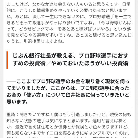
ましたけど、なかなか巡り会えない人もいると思うんです。日常
的に、こうした情報集めをやっていく必要はあるなと思います
ね。あとは、決して一生はできないのに、プロ野球選手を一生で
きると思ってる選手がやっぱり多いですよね。「今は野球がんば
って、どうせビッグマネーをあとあと稼げばいいやろ」という夢
を見ながらやる選手が多いですね。あとあと稼げると思い込んじ
ゃうと、引退後困りますよね。
じぶん銀行社長が教える、プロ野球選手におす
すめの投資術／やめておいたほうがいい投資術
──ここまでプロ野球選手のお金を取り巻く現状を伺っ
てまいりましたが、ここからは、プロ野球選手に合った
お金の「使い方」について臼井社長に伺っていきたいと
思います。
里崎：聞きたいですね！僕はもう引退しましたけど、現役の何も
知らない状態の選手は気になると思います。運用と言えば株と
か、最近で言えば住宅とか債券とか保険とか色々ありますけど、
何も知らない中でサイコロを振るようにギャンブルでいくのは、