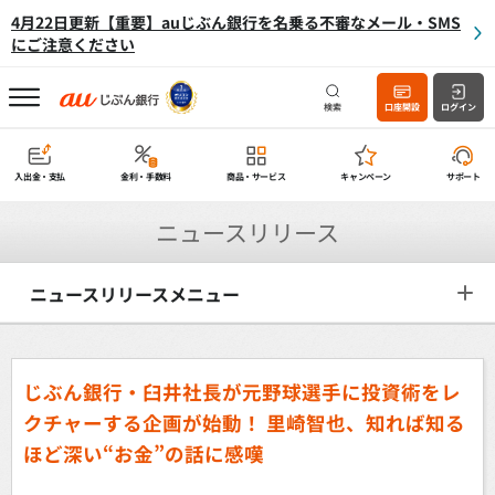
4月22日更新【重要】auじぶん銀行を名乗る不審なメール・SMS
にご注意ください
検索
口座開設
ログイン
入出金・支払
金利・手数料
商品・サービス
キャンペーン
サポート
ニュースリリース
ニュースリリースメニュー
じぶん銀行・臼井社長が元野球選手に投資術をレ
クチャーする企画が始動！
里崎智也、知れば知る
ほど深い“お金”の話に感嘆
～「プロ野球選手におすすめの投資術」などを紹介。じぶん銀行が行う、スポー