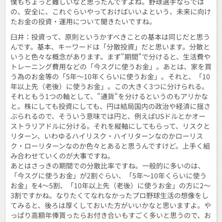
僕もちょっと難しいなと思ったんですよね。野球選手ならでは
の、安全に、これぐらいやっておけばいいよという、未来に向け
たお金の投資・運用について聞きたいですね。
臼井：投資って、原則というかすべきことの基本は同じだと思う
んです。基本、キーワードは「分散投資」だと思います。分散と
いうと色々な概念があります。まず"期間"で分けると、生活費や
トレーニング費用などの「今スグに使うお金」。あとは、家を買
う為のお金等の「5年～10年くらいに使うお金」。それと、「10
年以上先（老後）に使うお金」。この大きく3つに分けられる。
それともう1つの軸として、"通貨"を分けるというのもアリかな
と。株にしても投資にしても、円は結局国内の政治や経済に揺さ
ぶられるので、そういう意味では円と、例えばUSドルとかオー
ストラリアドルに分ける。それを縦軸にしてもらって、リスクと
リターン、いわゆるハイリスク・ハイリターンなのかローリス
ク・ローリターンなのか色々とあると思うんですけど。上手く組
み合わせていくのが大事ですね。
あとはさっきの期間での分散比率ですね。一般的に多いのは、
「今スグに使うお金」が2割ぐらい、「5年～10年くらいに使う
お金」を4～5割、「10年以上先（老後）に使うお金」の方に2～
3割ですかね。なりたくてなれなかったプロ野球生活の想像をし
てみると、後ろは厚くしておいた方がいいかなと思いますよ。や
っぱり高額年俸貰ったらお付き合いもすごく多いと思うので、お