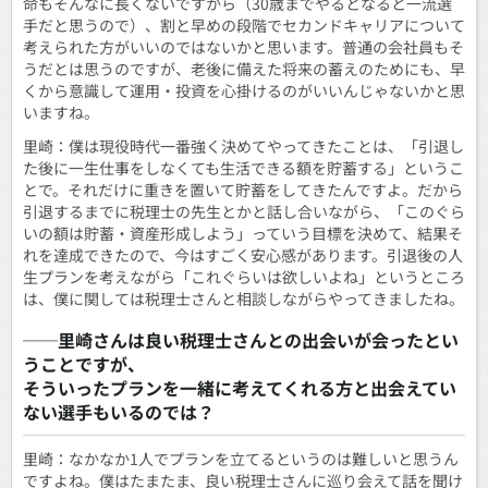
命もそんなに長くないですから（30歳までやるとなると一流選
手だと思うので）、割と早めの段階でセカンドキャリアについて
考えられた方がいいのではないかと思います。普通の会社員もそ
うだとは思うのですが、老後に備えた将来の蓄えのためにも、早
くから意識して運用・投資を心掛けるのがいいんじゃないかと思
いますね。
里崎：僕は現役時代一番強く決めてやってきたことは、「引退し
た後に一生仕事をしなくても生活できる額を貯蓄する」というこ
とで。それだけに重きを置いて貯蓄をしてきたんですよ。だから
引退するまでに税理士の先生とかと話し合いながら、「このぐら
いの額は貯蓄・資産形成しよう」っていう目標を決めて、結果そ
れを達成できたので、今はすごく安心感があります。引退後の人
生プランを考えながら「これぐらいは欲しいよね」というところ
は、僕に関しては税理士さんと相談しながらやってきましたね。
──里崎さんは良い税理士さんとの出会いが会ったとい
うことですが、
そういったプランを一緒に考えてくれる方と出会えてい
ない選手もいるのでは？
里崎：なかなか1人でプランを立てるというのは難しいと思うん
ですよね。僕はたまたま、良い税理士さんに巡り会えて話を聞け