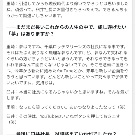
里崎：引退してからも現役時代より稼いでやろうとは思いました
ね、頑張って。臼井社長にお墨付きもらったんで。できるんちゃ
うかって勘違いしちゃいます。
──まだまだ長いこれからの人生の中で、成し遂げたい
「夢」はありますか？
里崎：夢はですね、千葉ロッテマリーンズの社長になる事です。
それはたぶん限りなく無理な夢なんですけど、夢なんて笑われる
ぐらいの方がちょうどいいと思うんです。それならできるって思
われる夢なんて面白くないじゃないですか。そこを念頭に置きつ
つ、今年から新たに始めたYouTubeとか、来年も新しい企画をや
ろうと思っています。どんどん新しいことやって死ぬまで子供で
いたいですね、気持ちは。
臼井：本当に社長になるんじゃないかと思いますね。そんな気が
します。
里崎：なったら笑ってください。あいつなりよったなって（笑）
臼井：その時は、YouTubeのいいねボタンを押しておきます
（笑）
──最後に臼井社長、対談終えていかがでしたか？