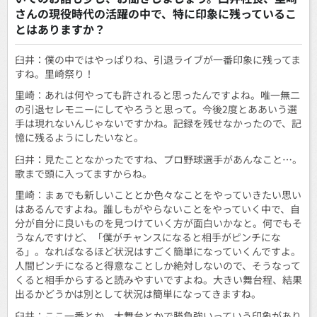
さんの現役時代の活躍の中で、特に印象に残っているこ
とはありますか？
臼井：僕の中ではやっぱりね、引退ライブが一番印象に残ってま
すね。里崎祭り！
里崎：あれは何やっても許されると思ったんですよね。唯一無二
の引退セレモニーにしてやろうと思って。今後2度とああいう選
手は現れないんじゃないですかね。記録を残せなかったので、記
憶に残るようにしたいなと。
臼井：見たことなかったですね、プロ野球選手があんなこと…。
歌まで頭に入ってますからね。
里崎：まぁでも新しいこととか色々なことをやっていきたい思い
はあるんですよね。誰しもがやらないことをやっていく中で、自
分が自分に良いものを見つけていく方が面白いかなと。何でもそ
うなんですけど、「僕がチャンスになると相手がピンチにな
る」。なればなるほど状況はすごく簡単になっていくんですよ。
人間ピンチになると得意なことしか絶対しないので、そうなって
くると相手からすると読みやすいですよね。大きい舞台程、結果
出るかどうかは別として状況は簡単になってきますね。
臼井：ここ一番とか、大舞台とかで勝負強いっていう印象があり