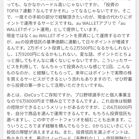
っても、なかなかハードル高いじゃないですか。「投資の
TOPIX？連動？なんですかそれ」ってなるじゃないですか。そこ
で、一度その手前の部分で経験頂きたいのが、現金の代わりにポ
イントで運用するサービスですね。au WALLETアプリで「au
WALLETポイント運用」として提供しています。
現金ではなくau WALLET ポイントを原資にして運用するのです
が、auの投資信託の基準価額に連動して日々ポイントが増減す
るんです。2万ポイント投資したら2万500円になるかもしれない
し、1万9200円になるかもしれない。変な話、ポイントだとちょ
っと損してもそんなに痛くないじゃないですか。こういったサー
ビスを利用して、なんちゃって投資みたいな感じで1回、こんな
ものなのか、と経験してもらって。来年にはポイントで実際の株
を買えるサービスができるという流れもありますので、ぜひ貯蓄
から投資の第一歩として活用いただきたいですね。
あとは、iDeCoってご存知ですか。プロ野球選手だと個人事業主
なので6万8000円まで積み立てできるんですよ。これ自体は税額
の控除ができるというメリットがあるのですが、この6万8000円
を、自分で商品を選んで運用できるんです。もちろん投資信託も
選べますし、この中でポートフォリオを組むことも出来ます。こ
ういうところでまず経験を積んでもらうと、0から1にいきにくい
投信の障壁が消えますよね。また、投資信託を選ぶポイントは、
色々あります。最近はノーロード（手数料なし）・信託報酬なし