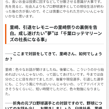
ら、長いお金は投資に回すなどして分散させる意識が大事です。
先を見ると、社会人よりもプロ野球選手としての現役生活が終わ
った後の方が長いので、そこは慎重にやられた方がいいんじゃな
いかなと思います。
里崎、引退セレモニーの里崎祭りの裏側を告
白。成し遂げたい"夢"は「千葉ロッテマリーン
ズの社長になる事」
──ここまで対談をしてきて、里崎さん、如何でしょう
か？
里崎：色々なお話が聞けましたね。後輩にも、こういうのから始
めればいいんじゃないの、って話してあげたいです。今までは自
分のことに目を向けてましたが、後輩や現役選手、引退した選手
にも、こういう風にやればいいんじゃないの、ってアドバイスで
きそうなくらいに、短い時間でしたけど、色々勉強になりまし
た。
──折角の元プロ野球選手との対談ですので、野球につ
いてのお話も少し、お聞きしましょう。臼井社長、里崎