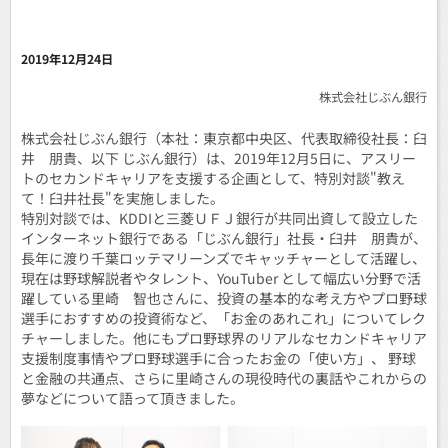
ツ選手のセカンドキャリア支援の新しい形～
2019年12月24日
株式会社じぶん銀行
株式会社じぶん銀行（本社：東京都中央区、代表取締役社長：臼
井 朋貴、以下 じぶん銀行）は、2019年12月5日に、アスリー
トのセカンドキャリアを支援する企画として、特別対談"教え
て！臼井社長"を実施しました。
特別対談では、KDDIと三菱ＵＦＪ銀行が共同出資して設立した
インターネット銀行である「じぶん銀行」社長・臼井 朋貴が、
長年に渡り千葉ロッテマリーンズでキャッチャーとして活躍し、
現在は野球解説者やタレント、YouTuber として幅広い分野で活
躍している里崎 智也さんに、投資の基本的な考え方やプロ野球
選手におすすめの投資術など、「お金のあれこれ」についてレク
チャーしました。他にもプロ野球界のリアルなセカンドキャリア
支援制度事情やプロ野球選手に合ったお金の「使い方」、 野球
と金融の共通点、さらに里崎さんの現役時代の裏話やこれからの
夢などについて語って頂きました。