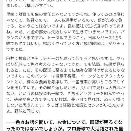
ました。心構えがすごい。
里崎：駄目でも俺の責任じゃないですからね。使ってるのは僕じ
ゃなくて、監督なので。 9人も選手がいるので、僕がだめで負
ける、ということはないですよ。良い意味で逃げ道は作ってます
ね。ただ、お金の部分は失敗しないで生きていきたいですね。バ
ランスが大事ですね、トータルで勝つこと。日本シリーズ4勝3
敗でも勝てばいい。幅広くやっていく方が成功確率は上がりそう
ですよね。
臼井：投資とキャッチャーの配球って似てると思いますよ。やっ
ぱり配球って色々考えるじゃないですか。でも結局、結果が見ら
れると。ただ、その配球に至るまでに様々な裏付けがあるじゃな
いですか。このバッターは得意不得意、イニングとかアウトカウ
ントとか、様々な要素を考慮して、一番確率が高いところでサイ
ンを出している。その繰り返しだから、長い目で見れば大外れが
ない、というのは投資も一緒で、きちんとセオリーを組んでやっ
て、確率が高い方でやっていけば、長い目で見れば、恐らく損は
しないと思うんです。やっぱり経験と知識とセンスがいるんです
よ。野球と同じで。
──色々お話を聞いて、お金について、展望が明るくな
ったのではないでしょうか。プロ野球で大活躍された里