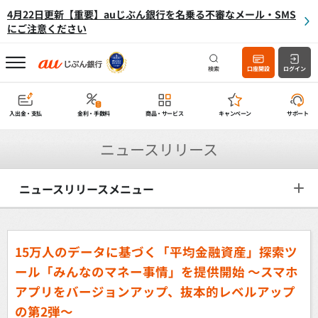
4月22日更新【重要】auじぶん銀行を名乗る不審なメール・SMS
にご注意ください
検索
口座開設
ログイン
入出金・支払
金利・手数料
商品・サービス
キャンペーン
サポート
ニュースリリース
ニュースリリースメニュー
15万人のデータに基づく「平均金融資産」探索ツ
ール「みんなのマネー事情」を提供開始
～スマホ
アプリをバージョンアップ、抜本的レベルアップ
の第2弾～