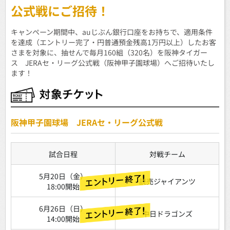
公式戦にご招待！
キャンペーン期間中、auじぶん銀行口座をお持ちで、適用条件
を達成（エントリー完了・円普通預金残高1万円以上）したお客
さまを対象に、抽せんで毎月160組（320名）を阪神タイガー
ス JERAセ・リーグ公式戦（阪神甲子園球場）へご招待いたし
ます！
阪神甲子園球場 JERAセ・リーグ公式戦
試合日程
対戦チーム
5月20日（金）
読売ジャイアンツ
18:00開始
6月26日（日）
中日ドラゴンズ
14:00開始