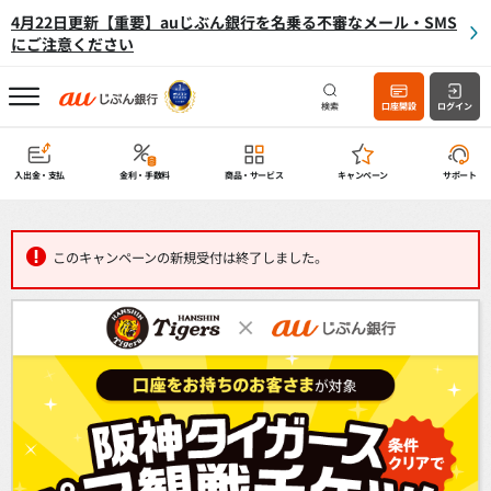
4月22日更新【重要】auじぶん銀行を名乗る不審なメール・SMS
にご注意ください
検索
口座開設
ログイン
入出金・支払
金利・手数料
商品・サービス
キャンペーン
サポート
このキャンペーンの新規受付は終了しました。