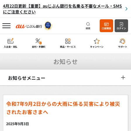
4月22日更新【重要】auじぶん銀行を名乗る不審なメール・SMS
にご注意ください
検索
口座開設
ログイン
入出金・支払
金利・手数料
商品・サービス
キャンペーン
サポート
お知らせ
お知らせメニュー
令和7年9月2日からの大雨に係る災害により被災
されたお客さまへ
2025年9月3日