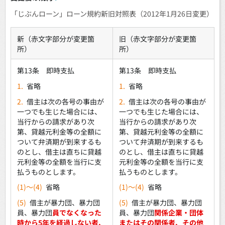
「じぶんローン」ローン規約新旧対照表（2012年1月26日変更）
新（赤文字部分が変更箇
旧（赤文字部分が変更箇
所）
所）
第13条 即時支払
第13条 即時支払
1.
省略
1.
省略
2.
借主は次の各号の事由が
2.
借主は次の各号の事由が
一つでも生じた場合には、
一つでも生じた場合には、
当行からの請求があり次
当行からの請求があり次
第、貸越元利金等の全額に
第、貸越元利金等の全額に
ついて弁済期が到来するも
ついて弁済期が到来するも
のとし、借主は直ちに貸越
のとし、借主は直ちに貸越
元利金等の全額を当行に支
元利金等の全額を当行に支
払うものとします。
払うものとします。
(1)～(4)
省略
(1)～(4)
省略
(5)
借主が暴力団、暴力団
(5)
借主が暴力団、暴力団
員、暴力団
員でなくなった
員、暴力団
関係企業・団体
時から5年を経過しない者、
またはその関係者、その他