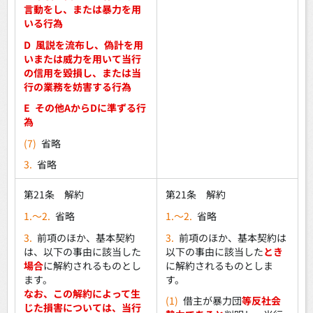
言動をし、または暴力を用
いる行為
D
風説を流布し、偽計を用
いまたは威力を用いて当行
の信用を毀損し、または当
行の業務を妨害する行為
E
その他AからDに準ずる行
為
(7)
省略
3.
省略
第21条 解約
第21条 解約
1.～2.
省略
1.～2.
省略
3.
前項のほか、基本契約
3.
前項のほか、基本契約は
は、以下の事由に該当した
以下の事由に該当した
とき
場合
に解約されるものとし
に解約されるものとしま
ます。
す。
なお、この解約によって生
(1)
借主が暴力団
等反社会
じた損害については、当行