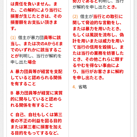
勢力であると
判明し、当行
は責任を負いません。ま
が解約を申し出た
とき。
た、この解約により当行に
損害が生じたときは、その
(2)
借主が
当行との取引に
損害額をお支払い頂きま
関して脅迫的な言動をし、
す。
または暴力を用いたとき、
もしくは風説を流布し、偽
(1)
借主が暴力団
員等に該
計を用いまたは威力を用い
当し、または次のAからEま
て当行の信用を毀損し、ま
でのいずれかに該当するこ
たは当行の業務を妨害した
とが
判明し、当行が解約を
とき、その他これらに類す
申し出た
場合
るやむを得ない事由によ
A
暴力団員等が経営を支配
り、当行がお客さまに解約
していると認められる関係
を申し出たとき。
を有すること
4.
省略
B
暴力団員等が経営に実質
的に関与していると認めら
れる関係を有すること
C
自己、自社もしくは第三
者の不正の利益を図る目的
または第三者に損害を加え
る目的をもってするなど、