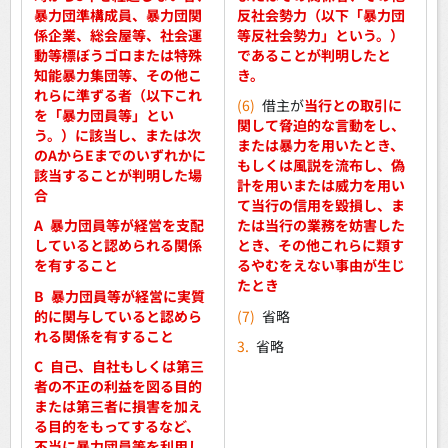
暴力団準構成員、暴力団関
反社会勢力（以下「暴力団
係企業、総会屋等、社会運
等反社会勢力」という。）
動等標ぼうゴロまたは特殊
であることが判明したと
知能暴力集団等、その他こ
き。
れらに準ずる者（以下これ
(6)
借主が
当行との取引に
を「暴力団員等」とい
関して脅迫的な言動をし、
う。）に該当し、または次
または暴力を用いたとき、
のAからEまでのいずれかに
もしくは風説を流布し、偽
該当することが判明した場
計を用いまたは威力を用い
合
て当行の信用を毀損し、ま
A
暴力団員等が経営を支配
たは当行の業務を妨害した
していると認められる関係
とき、その他これらに類す
を有すること
るやむをえない事由が生じ
たとき
B
暴力団員等が経営に実質
的に関与していると認めら
(7)
省略
れる関係を有すること
3.
省略
C
自己、自社もしくは第三
者の不正の利益を図る目的
または第三者に損害を加え
る目的をもってするなど、
不当に暴力団員等を利用し